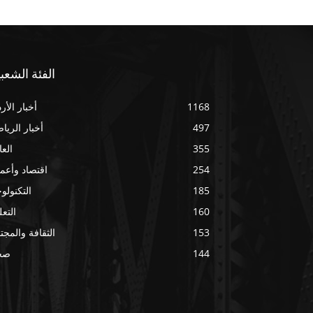
الفئة الشعبي
1168
أخبار الأر
497
أخبار الريا
355
العا
254
اقتصاد وأعم
185
التكنولوج
160
التعل
153
الثقافة والمجت
144
صح