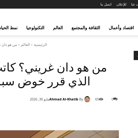
 عنا
للإعلان
اتصل بنا
اقتصاد وأعمال
الثقافة والمجتمع
العالم
التكنولوجيا
نمط الحياة
الرئيسية
العالم
من هو دان 
من هو دان غريني؟ كات
الذي قرر خوض سباق 
Ahmad Al-Khatib
By
0
65
مايو 30, 2026
شارك