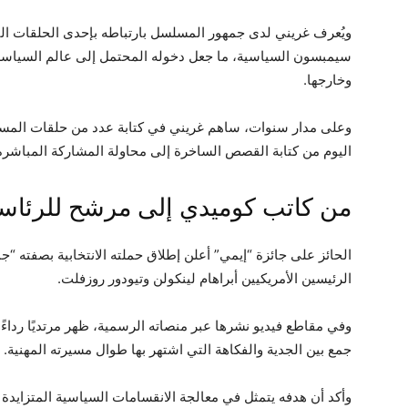
ويُعرف غريني لدى جمهور المسلسل بارتباطه بإحدى الحلقات التي 
سيمبسون السياسية، ما جعل دخوله المحتمل إلى عالم السياسة يثي
وخارجها.
وعلى مدار سنوات، ساهم غريني في كتابة عدد من حلقات المسلس
اليوم من كتابة القصص الساخرة إلى محاولة المشاركة المباشر
من كاتب كوميدي إلى مرشح للرئاس
الحائز على جائزة “إيمي” أعلن إطلاق حملته الانتخابية بصفته “جمهو
الرئيسين الأمريكيين أبراهام لينكولن وتيودور روزفلت.
وفي مقاطع فيديو نشرها عبر منصاته الرسمية، ظهر مرتديًا رداءً أز
جمع بين الجدية والفكاهة التي اشتهر بها طوال مسيرته المهنية.
وأكد أن هدفه يتمثل في معالجة الانقسامات السياسية المتزايدة د