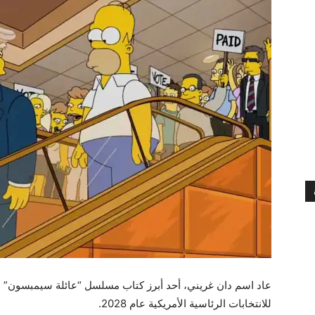
عاد اسم دان غريني، أحد أبرز كتاب مسلسل “عائلة سيمبسون” الشه
للانتخابات الرئاسية الأمريكية عام 2028.