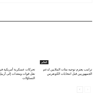
العالم
ترامب يعتزم توجيه مئات الملايين لدعم
تحركات عسكرية أمريكية في
الجمهوريين قبل انتخابات الكونغرس
نقل قوات ومعدات إلى أربيل 
التساؤلات