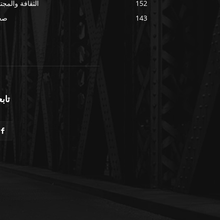
152
الثقافة والمجت
143
صح
تابع