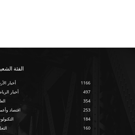
الفئة الشعبي
1166
أخبار الأر
497
أخبار الريا
354
العا
253
اقتصاد وأعم
184
التكنولوج
160
التعل