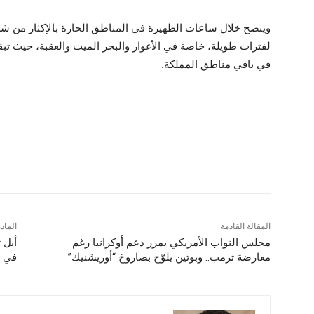
وينصح خلال ساعات الظهيرة في المناطق الحارة بالإكثار من 
لفترات طويلة، خاصة في الأغوار والبحر الميت والعقبة، حيث ت
في باقي مناطق المملكة.
شارك
المقالة القادمة
الماد
مجلس النواب الأمريكي يمرر دعم أوكرانيا رغم
معارضة ترمب.. وبوتين يلوّح بصاروخ “أوريشنيك”
في ج