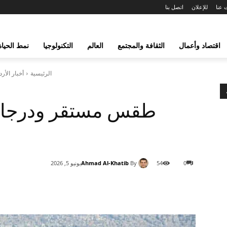
 عنا
للإعلان
اتصل بنا
اقتصاد وأعمال
الثقافة والمجتمع
العالم
التكنولوجيا
نمط الحياة
الرئيسية
أخبار الأر
طقس مستقر ودرجات 
Ahmad Al-Khatib
By
0
54
يونيو 5, 2026
شارك