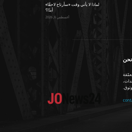
لماذا لا يأتي وقت «سأرتاح لاحقًا»
أبدًا؟
أغسطس 6, 2026
نحن
معمّقة
حداث،
ثوق.
con