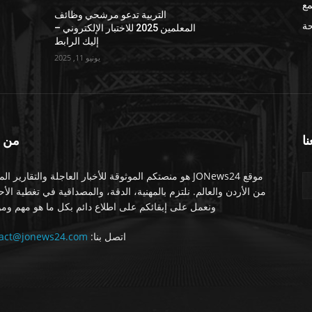
مع
التربية تدعو مرشحي وظائف
ة
المعلمين 2025 للاختبار الإلكتروني –
إليك الرابط
يونيو 11, 2025
نا
من 
موقع JONews24 هو منصتكم الموثوقة للأخبار العاجلة والتقارير ال
من الأردن والعالم. نلتزم بالمهنية، الدقة، والمصداقية في تغطية الأ
ونعمل على إبقائكم على اطلاع دائم بكل ما هو مهم ومو
اتصل بنا:
tact@jonews24.com