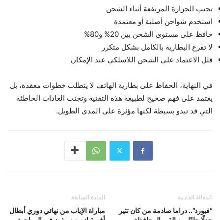
تجنب الحرارة المرتفعة أثناء الشحن
استخدم شواحن أصلية أو معتمدة
حافظ على مستوى الشحن بين 20% و80%
لا تفرغ البطارية بالكامل بشكل متكرر
قلل الاعتماد على الشحن اللاسلكي عند الإمكان
في النهاية، الحفاظ على بطارية الهاتف لا يتطلب خطوات معقدة، بل
يعتمد على فهم صحيح لطبيعة هذه التقنية وتجنب العادات الخاطئة
التي قد تبدو بسيطة لكنها مؤثرة على المدى الطويل.
المقالة القادمة
المادة السابقة
“فيورد”.. دراما صادمة من كان تثير
مباراة الإياب من نهائي دوري أبطال
جدلًا حادًا بين القيم المحافظة
أفريقيا: من سيفوز في المواجهة