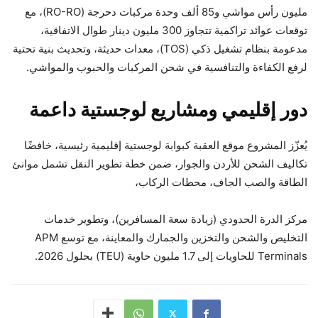
مليون رأس مواشي و85 ألف وحدة مركبات دحرجة (RO-RO)، مع
توقعات عوائد تراكمية تتجاوز 300 مليون دينار طوال الاتفاقية،
مدعومة بنظام تشغيل ذكي (TOS)، معدات حديثة، وتحديث بنية تحتية
لرفع الكفاءة والتنافسية في شحن المركبات والحبوب والمواشي.
دور إقليمي ومشاريع لوجستية داعمة
يُعزّز المشروع موقع العقبة كبوابة لوجستية إقليمية رئيسية، خافضًا
تكاليف الشحن للأردن والجوار، ضمن خطة تطوير النقل تشمل موانئ
الطاقة والصب الجاف، محطات الركاب،
مركز الدرة الحدودي (زيادة سعة المسافرين)، وتطوير خدمات
التخليص والشحن والتخزين والجمارك والمعاينة، مع توسع APM
Terminals للحاويات إلى 1.7 مليون حاوية (TEU) بحلول 2026.