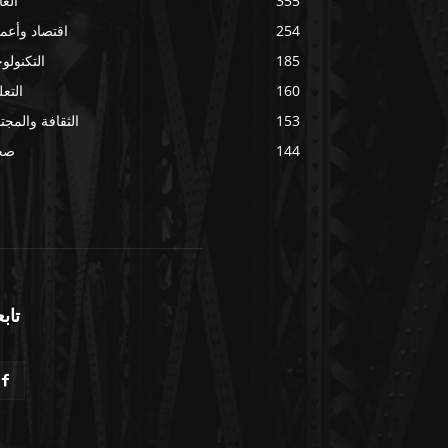
355
العا
254
اقتصاد وأعم
185
التكنولوج
160
التعل
153
الثقافة والمجت
144
صح
تابع