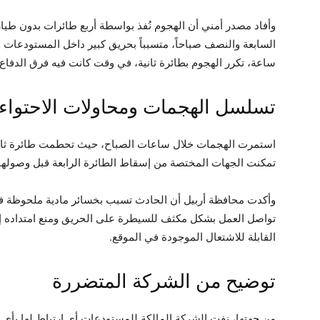
وأفاد مصدر أمني أن الهجوم نُفذ بواسطة أربع طائرات بدون طيا
السابعة والنصف صباحاً، متسبباً بحريق كبير داخل المستودعات 
ساعة، تكرر الهجوم بطائرة ثانية، في وقت كانت فيه فرق الدفاع 
تسلسل الهجمات ومحاولات الاحتواء
استمرت الهجمات خلال ساعات الصباح، حيث تحطمت طائرة ثالثة 
تمكنت الجهات المختصة من إسقاط الطائرة الرابعة قبل وصولها 
وأكدت محافظة أربيل أن الحادث تسبب بخسائر مادية ملحوظة ف
تواصل العمل بشكل مكثف للسيطرة على الحريق ومنع امتداده 
القابلة للاشتعال الموجودة في الموقع.
توضيح من الشركة المتضررة
من جهتها، نفت الشركة المالكة للمستودعات أي ارتباط لها بأي