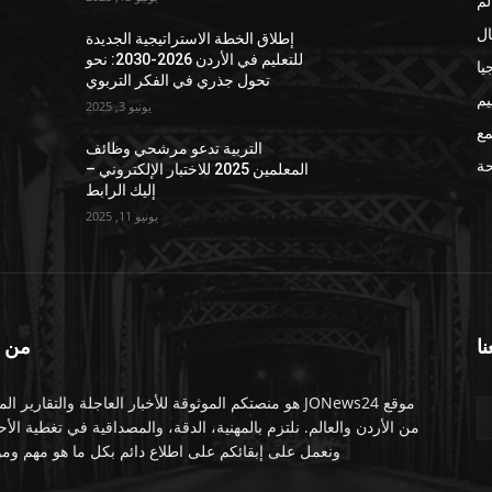
لم
ال
إطلاق الخطة الاستراتيجية الجديدة
للتعليم في الأردن 2026-2030: نحو
يا
تحول جذري في الفكر التربوي
يم
يونيو 3, 2025
مع
التربية تدعو مرشحي وظائف
ة
المعلمين 2025 للاختبار الإلكتروني –
إليك الرابط
يونيو 11, 2025
نا
من 
موقع JONews24 هو منصتكم الموثوقة للأخبار العاجلة والتقارير ال
من الأردن والعالم. نلتزم بالمهنية، الدقة، والمصداقية في تغطية الأ
ونعمل على إبقائكم على اطلاع دائم بكل ما هو مهم ومو