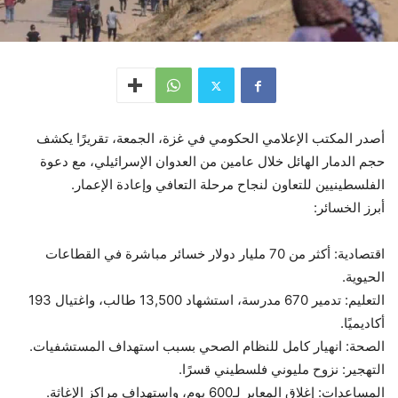
أصدر المكتب الإعلامي الحكومي في غزة، الجمعة، تقريرًا يكشف
حجم الدمار الهائل خلال عامين من العدوان الإسرائيلي، مع دعوة
الفلسطينيين للتعاون لنجاح مرحلة التعافي وإعادة الإعمار.
أبرز الخسائر:
اقتصادية: أكثر من 70 مليار دولار خسائر مباشرة في القطاعات
الحيوية.
التعليم: تدمير 670 مدرسة، استشهاد 13,500 طالب، واغتيال 193
أكاديميًا.
الصحة: انهيار كامل للنظام الصحي بسبب استهداف المستشفيات.
التهجير: نزوح مليوني فلسطيني قسرًا.
المساعدات: إغلاق المعابر لـ600 يوم، واستهداف مراكز الإغاثة.