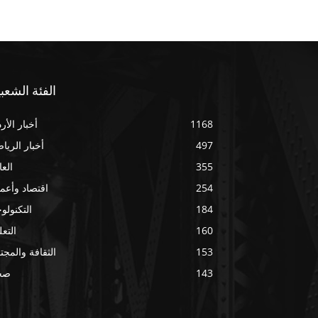
الفئة الشعبي
1168
أخبار الأر
497
أخبار الريا
355
العا
254
اقتصاد وأعم
184
التكنولوج
160
التعل
153
الثقافة والمجت
143
صح