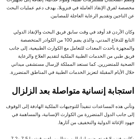
مخصصة لفرق الإنقاذ العاملة في فنزويلا، بهدف دعم عمليات البحث
عن الناجين وتقديم الرعاية العاجلة للمصابين.
وكان الأردن قد أوفد في وقت سابق فريق البحث والإنقاذ الدولي
التابع للدفاع المدني، والذي يضم 100 من الكوادر المتخصصة
والمجهزة بأحدث المعدات للتعامل مع الكوارث الطبيعية، إلى جانب
فريق طبي من الخدمات الطبية الملكية لتقديم العلاج والرعاية
الصحية للمتضررين. كما تستعد المملكة لإرسال مستشفى ميداني
خلال الأيام المقبلة لتعزيز الخدمات الطبية في المناطق المتضررة.
استجابة إنسانية متواصلة بعد الزلزال
وتأتي هذه المساعدات تنفيذاً للتوجيهات الملكية الهادفة إلى الوقوف
إلى جانب الدول المتضررة من الكوارث الإنسانية، والمساهمة في
جهود الإغاثة الدولية والتخفيف من آثارها.
وكانت فنزويلا قد تعرضت لزلزالين متتاليين بلغت قوتهما 7.5 و7.2