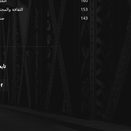
160
التعل
153
الثقافة والمجت
143
صح
تابع