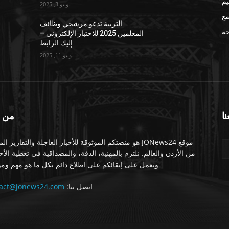
يم
يونيو 3, 2025
مع
التربية تدعو مرشحي وظائف
ة
المعلمين 2025 للاختبار الإلكتروني –
إليك الرابط
يونيو 11, 2025
نا
من 
موقع JONews24 هو منصتكم الموثوقة للأخبار العاجلة والتقارير ال
من الأردن والعالم. نلتزم بالمهنية، الدقة، والمصداقية في تغطية الأ
ونعمل على إبقائكم على اطلاع دائم بكل ما هو مهم ومو
اتصل بنا:
tact@jonews24.com