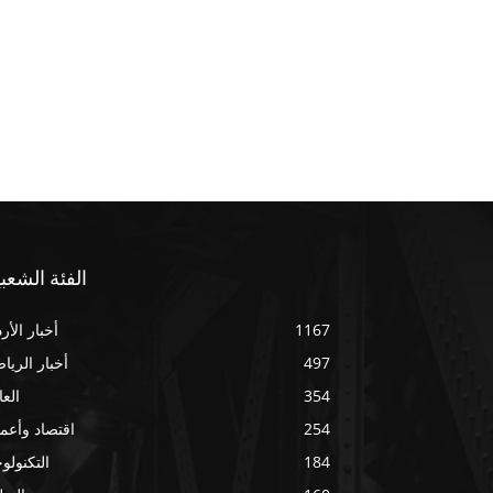
الفئة الشعبي
1167
أخبار الأر
497
أخبار الريا
354
العا
254
اقتصاد وأعم
184
التكنولوج