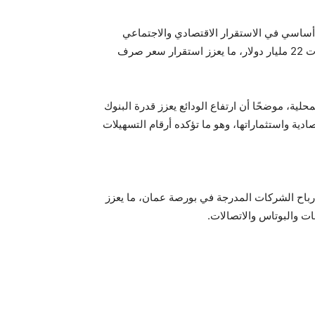
 أساسي في الاستقرار الاقتصادي والاجتماعي
والسياسي والأمني. كما أن احتياطاته من العملات الأجنبية تجاوزت 22 مليار دولار، ما يعزز استقرار سعر صرف
لية، موضحًا أن ارتفاع الودائع يعزز قدرة البنوك
ة واستثماراتها، وهو ما تؤكده أرقام التسهيلات
ن أرباح الشركات المدرجة في بورصة عمان، ما يعزز
ت والبوتاس والاتصالات.