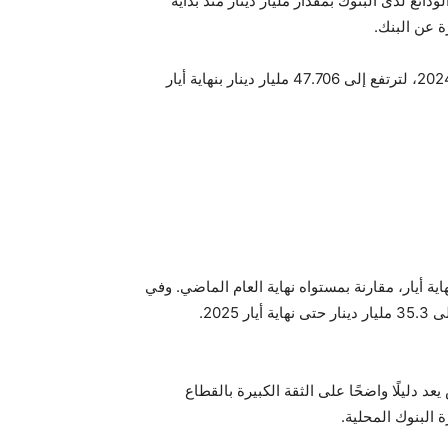
ائع لدى البنوك بمقدار مليار دينار منذ بداية
ة عن البنك.
ووفق الأرقام، بلغ إجمالي الودائع 46.698 مليار دينار نهاية عام 2024، لترتفع إلى 47.706 مليار دينار بنهاية أيار
 ليصل إلى 46 مليار دينار حتى نهاية أيار، مقارنة بمستواه نهاية العام الماضي. وفي
202.
عد دليلًا واضحًا على الثقة الكبيرة بالقطاع
 البنوك المحلية.