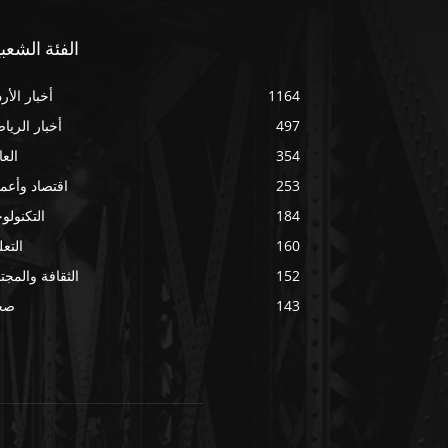
الفئة الشعبي
1164
أخبار الأر
497
أخبار الريا
354
العا
253
اقتصاد وأعم
184
التكنولوج
160
التعل
152
الثقافة والمجت
143
صح