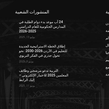
ة
المنشورات الشعبية
24 آب موعد بدء دوام الطلبة في
دن
المدارس الحكومية للعام الدراسي
ضة
2025-2026
يوليو 13, 2025
لم
ال
إطلاق الخطة الاستراتيجية الجديدة
للتعليم في الأردن 2026-2030: نحو
يا
تحول جذري في الفكر التربوي
يم
يونيو 3, 2025
مع
التربية تدعو مرشحي وظائف
ة
المعلمين 2025 للاختبار الإلكتروني –
إليك الرابط
يونيو 11, 2025