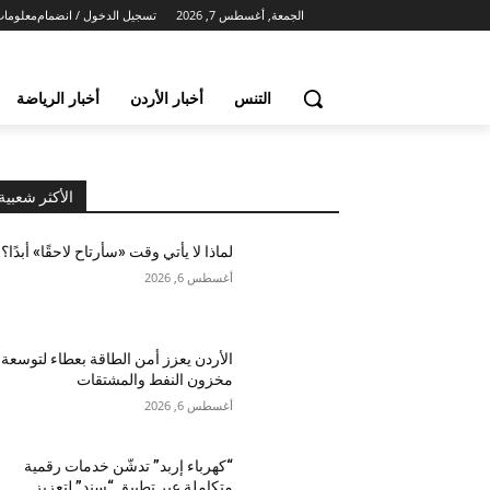
الجمعة, أغسطس 7, 2026
تسجيل الدخول / انضمام
معلومات
التنس
أخبار الأردن
أخبار الرياضة
الأكثر شعبية
لماذا لا يأتي وقت «سأرتاح لاحقًا» أبدًا؟
أغسطس 6, 2026
الأردن يعزز أمن الطاقة بعطاء لتوسعة
مخزون النفط والمشتقات
أغسطس 6, 2026
“كهرباء إربد” تدشّن خدمات رقمية
متكاملة عبر تطبيق “سند” لتعزيز