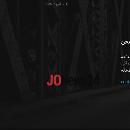
أغسطس 6, 2026
نحن
معمّقة
حداث،
ثوق.
con