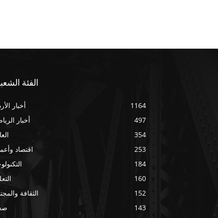
الفئة الشعبي
1164
أخبار الأر
497
أخبار الريا
354
العا
253
اقتصاد وأعم
184
التكنولوج
160
التعل
152
الثقافة والمجت
143
صح