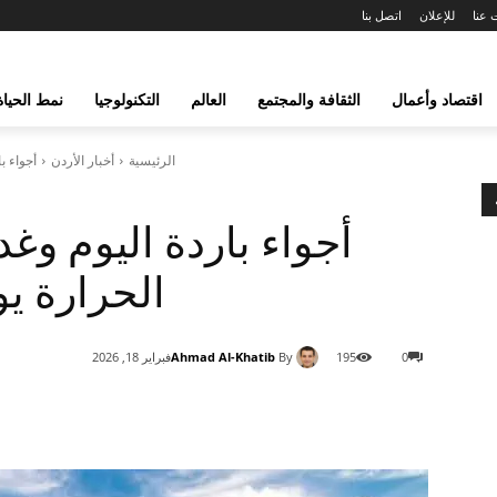
 عنا
للإعلان
اتصل بنا
اقتصاد وأعمال
الثقافة والمجتمع
العالم
التكنولوجيا
نمط الحياة
الرئيسية
أخبار الأردن
أجواء ب
أجواء باردة اليوم وغد
الحرارة ي
Ahmad Al-Khatib
By
0
195
فبراير 18, 2026
شارك