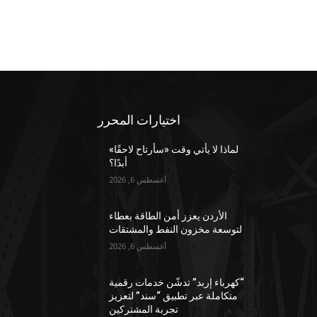
اختيارات المحرر
لماذا لا يأتي وقت «سأرتاح لاحقًا»
أبدًا؟
أغسطس 6, 2026
الأردن يعزز أمن الطاقة بعطاء
لتوسعة مخزون النفط والمشتقات
أغسطس 6, 2026
“كهرباء إربد” تدشّن خدمات رقمية
متكاملة عبر تطبيق “سند” لتعزيز
تجربة المشتركين