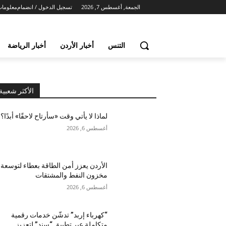
الجمعة, أغسطس 7, 2026
تسجيل الدخول / انضمام
معلومات
التنس
أخبار الأردن
أخبار الرياضة
الأكثر شعبية
لماذا لا يأتي وقت «سأرتاح لاحقًا» أبدًا؟
أغسطس 6, 2026
الأردن يعزز أمن الطاقة بعطاء لتوسعة
مخزون النفط والمشتقات
أغسطس 6, 2026
“كهرباء إربد” تدشّن خدمات رقمية
متكاملة عبر تطبيق “سند” لتعزيز