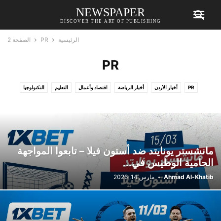
NEWSPAPER
DISCOVER THE ART OF PUBLISHING
الرئيسية
PR
الصفحة 2
PR
PR
أخبار الأردن
أخبار الرياضة
اقتصاد وأعمال
التعليم
التكنولوجيا
الثقافة والمجتمع
العالم
صحة
نمط الحياة
مانشستر يونايتد ضد أستون فيلا – تابعوا المواجهة
الحامية الوطيس في...
Ahmad Al-Khatib
-
مارس 14, 2026