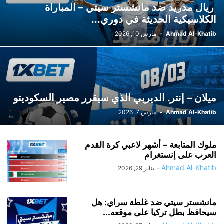
ريال مدريد ضد مانشستر سيتي – المباراة
الكلاسيكية الحديثة في دوري...
Ahmad Al-Khatib
-
مارس 10, 2026
ميلان – إنتر. الديربي الذي سيقرر مصير السكوديتو
Ahmad Al-Khatib
-
مارس 7, 2026
ملوك المتابعة – أشهر لاعبي كرة القدم
العرب على إنستغرام
-
Ahmad Al-Khatib
يناير 29, 2026
مانشستر سيتي ضد غلطة سراي: هل
سيحافظ بطل تركيا على موقعه...