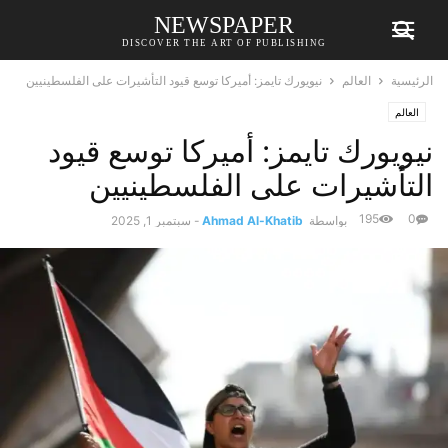
NEWSPAPER
DISCOVER THE ART OF PUBLISHING
الرئيسية
العالم
نيويورك تايمز: أميركا توسع قيود التأشيرات على الفلسطينيين
العالم
نيويورك تايمز: أميركا توسع قيود
التأشيرات على الفلسطينيين
195
0
بواسطة
Ahmad Al-Khatib
-
سبتمبر 1, 2025