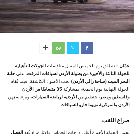
عمّان –
تنطلق يوم الخميس المقبل منافسات
الجولات التأهيلية
للجولة الثالثة والأخيرة من بطولة الأردن لسباقات الدرفت
، على
حلبة
البحر الميت (ساحة رالي الأردن)
تحت الأضواء الكاشفة، فيما تُقام
الجولة النهائية يوم الجمعة، بمشاركة
35 متسابقًا من الأردن
وفلسطين ومصر
، بتنظيم من
الأردنية لرياضة السيارات
، وبرعاية
زين
الأردن
و
المركزية تويوتا جازو للسباقات
.
صراع اللقب
تحمل الجولة الأخيرة أعلى درجات الحماس والإثارة، إذ تُعد
الفصل