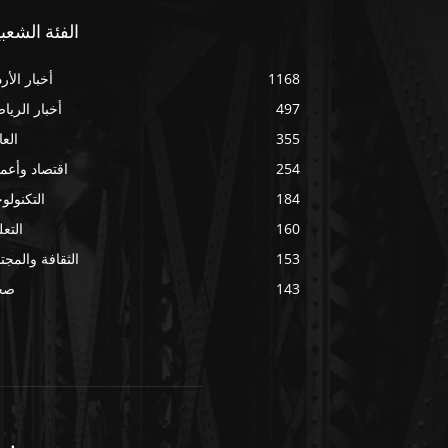
الفئة الشعبي
1168
أخبار الأر
497
أخبار الريا
355
العا
254
اقتصاد وأعم
184
التكنولوج
160
التعل
153
الثقافة والمجت
143
صح