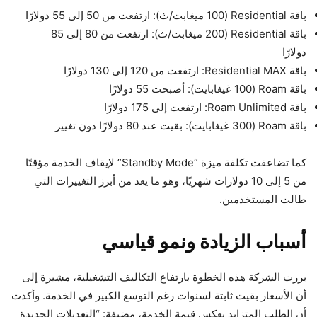
باقة Residential (100 ميغابت/ث): ارتفعت من 50 إلى 55 دولارًا
باقة Residential (200 ميغابت/ث): ارتفعت من 80 إلى 85
دولارًا
باقة Residential MAX: ارتفعت من 120 إلى 130 دولارًا
باقة Roam (100 غيغابايت): أصبحت 55 دولارًا
باقة Roam Unlimited: ارتفعت إلى 175 دولارًا
باقة Roam (300 غيغابايت): بقيت عند 80 دولارًا دون تغيير
كما تضاعفت تكلفة ميزة “Standby Mode” لإيقاف الخدمة مؤقتًا
من 5 إلى 10 دولارات شهريًا، وهو ما يعد من أبرز التغييرات التي
طالت المستخدمين.
أسباب الزيادة ونمو قياسي
بررت الشركة هذه الخطوة بارتفاع التكاليف التشغيلية، مشيرة إلى
أن الأسعار بقيت ثابتة لسنوات رغم التوسع الكبير في الخدمة. وأكدت
أن الطلب المتزايد يعكس قيمة الخدمة، مضيفة: “التعديلات الجديدة