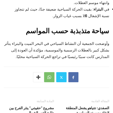
وانتهاء موسم العطلات.
في
البتراء
: بقيت الحركة السياحية ضعيفة جدًا، حيث لم تتجاوز
نسبة الإشغال
6٪
بسبب غياب الزوار.
سياحة متذبذبة حسب المواسم
وأوضحت الجمعية أن النشاط السياحي في البحر الميت والبتراء يتأثر
بشكل كبير بالعطلات الرسمية والموسمية، مؤكدة أن العودة إلى
المدارس كانت سببًا رئيسيًا في تراجع الحركة السياحية محليًا.
المقالة القادمة
المادة السابقة
الصفدي: نتنياهو يشعل المنطقة
مشروع “حقيبتي” ينثر الفرح بين
لإنقاذ مسيرته السياسية
طلبة الغور الشمالي