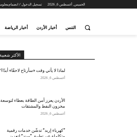
الخميس, أغسطس 6, 2026
تسجيل الدخول / انضمام
معلوما
التنس
أخبار الأردن
أخبار الرياضة
الأكثر شعبية
لماذا لا يأتي وقت «سأرتاح لاحقًا» أبدًا؟
أغسطس 6, 2026
الأردن يعزز أمن الطاقة بعطاء لتوسعة
مخزون النفط والمشتقات
أغسطس 6, 2026
“كهرباء إربد” تدشّن خدمات رقمية
متكاملة عبر تطبيق “سند” لتعزيز