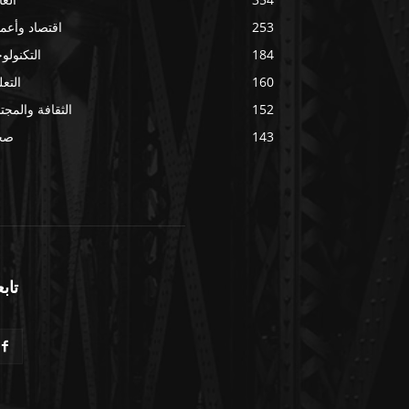
253
اقتصاد وأعم
184
التكنولوج
160
التعل
152
الثقافة والمجت
143
صح
تابع