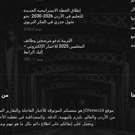
ال
إطلاق الخطة الاستراتيجية الجديدة
للتعليم في الأردن 2026-2030: نحو
يا
تحول جذري في الفكر التربوي
يم
يونيو 3, 2025
مع
التربية تدعو مرشحي وظائف
ة
المعلمين 2025 للاختبار الإلكتروني –
إليك الرابط
يونيو 11, 2025
نا
من 
موقع JONews24 هو منصتكم الموثوقة للأخبار العاجلة والتقارير ال
من الأردن والعالم. نلتزم بالمهنية، الدقة، والمصداقية في تغطية الأ
ونعمل على إبقائكم على اطلاع دائم بكل ما هو مهم ومو