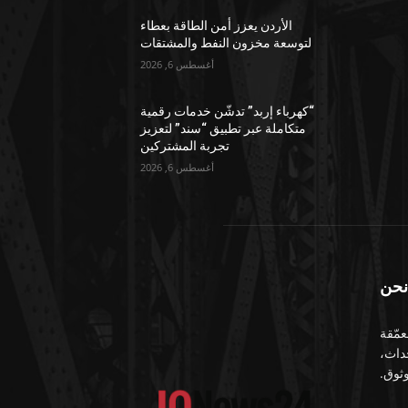
الأردن يعزز أمن الطاقة بعطاء
لتوسعة مخزون النفط والمشتقات
أغسطس 6, 2026
“كهرباء إربد” تدشّن خدمات رقمية
متكاملة عبر تطبيق “سند” لتعزيز
تجربة المشتركين
أغسطس 6, 2026
نحن
معمّقة
حداث،
ثوق.