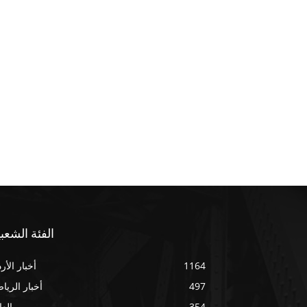
الفئة الشعبي
1164
أخبار الأر
497
أخبار الريا
354
العا