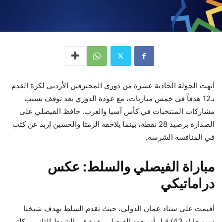
أنهت الجولة الحادية عشرة من دوري المحترفين الأردني لكرة القدم
بـ12 هدفاً في خمس مباريات، مع عودة الدوري بعد توقف بسبب
مشاركات المنتخبات في كأس آسيا والعرب. حافظ الفيصلي على
الصدارة برصيد 28 نقطة، بينما يلاحقه الرمثا والحسين إربد عن كثب
في المنافسة الشرسة.
مباراة الفيصلي والسلط: عكس
دراماتيكي
أقيمت على ستاد عمان الدولي، حيث تقدم السلط بهدف شيخنا
سيميغا (د.43) قبل أن يعود الفيصلي بقوة في الشوط الثاني بركلتي