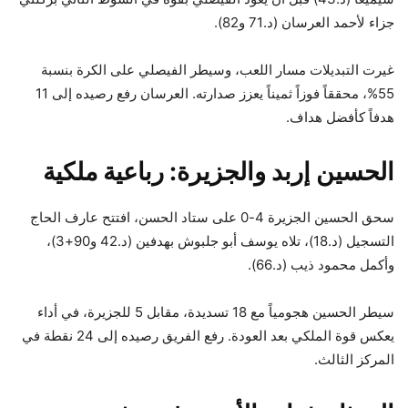
جزاء لأحمد العرسان (د.71 و82).
غيرت التبديلات مسار اللعب، وسيطر الفيصلي على الكرة بنسبة
55%، محققاً فوزاً ثميناً يعزز صدارته. العرسان رفع رصيده إلى 11
هدفاً كأفضل هداف.​
الحسين إربد والجزيرة: رباعية ملكية
سحق الحسين الجزيرة 4-0 على ستاد الحسن، افتتح عارف الحاج
التسجيل (د.18)، تلاه يوسف أبو جلبوش بهدفين (د.42 و90+3)،
وأكمل محمود ذيب (د.66).
سيطر الحسين هجومياً مع 18 تسديدة، مقابل 5 للجزيرة، في أداء
يعكس قوة الملكي بعد العودة. رفع الفريق رصيده إلى 24 نقطة في
المركز الثالث.​