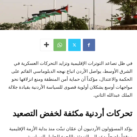
في ظل تصاعد التوترات الإقليمية وتزايد التحركات العسكرية في
الشرق الأوسط، يواصل الأردن اتباع نهجه الدبلوماسي القائم على
الحكمة والاعتدال، مؤكداً أن حماية أمن المنطقة ومنع انزلاقها نحو
مواجهات أوسع يشكلان أولوية قصوى للسياسة الأردنية بقيادة جلالة
الملك عبدالله الثاني.
تحركات أردنية مكثفة لخفض التصعيد
يؤكد المسؤولون الأردنيون أن عمّان تبنّت منذ بداية الأزمة الإقليمية
موقفاً واضحاً يدعو إلى التهدئة واللجوء للحلول السياسية.