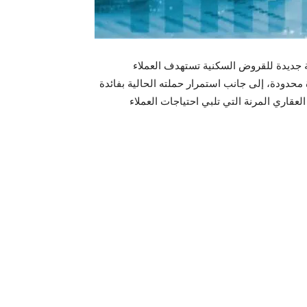
ثاء 9 سبتمبر 2025، عن إطلاق حملة جديدة للقروض السكنية تستهدف العملاء
نيين المغتربين، بفائدة تنافسية تبلغ 6.35% لفترة محدودة، إلى جانب استمرار حملته الحالية بفائدة
 العقاري المرنة التي تلبي احتياجات العملاء