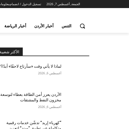
الجمعة, أغسطس 7, 2026
تسجيل الدخول / انضمام
معلومات
التنس
أخبار الأردن
أخبار الرياضة
الأكثر شعبية
لماذا لا يأتي وقت «سأرتاح لاحقًا» أبدًا؟
أغسطس 6, 2026
الأردن يعزز أمن الطاقة بعطاء لتوسعة
مخزون النفط والمشتقات
أغسطس 6, 2026
“كهرباء إربد” تدشّن خدمات رقمية
متكاملة عبر تطبيق “سند” لتعزيز