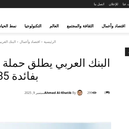
 عنا
للإعلان
اتصل بنا
اقتصاد وأعمال
الثقافة والمجتمع
العالم
التكنولوجيا
نمط الحياة
الرئيسية
اقتصاد وأعمال
البنك العربي يط
البنك العربي يطلق حملة
بفائدة 6.35% ومزايا استثنائية
Ahmad Al-Khatib
By
0
299
سبتمبر 9, 2025
شارك