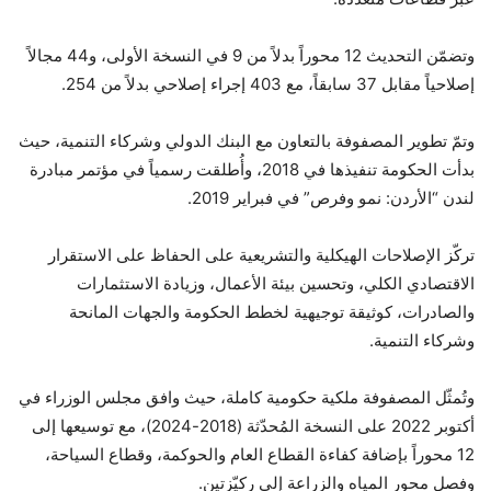
وتضمّن التحديث 12 محوراً بدلاً من 9 في النسخة الأولى، و44 مجالاً
إصلاحياً مقابل 37 سابقاً، مع 403 إجراء إصلاحي بدلاً من 254.
وتمّ تطوير المصفوفة بالتعاون مع البنك الدولي وشركاء التنمية، حيث
بدأت الحكومة تنفيذها في 2018، وأُطلقت رسمياً في مؤتمر مبادرة
لندن “الأردن: نمو وفرص” في فبراير 2019.
تركّز الإصلاحات الهيكلية والتشريعية على الحفاظ على الاستقرار
الاقتصادي الكلي، وتحسين بيئة الأعمال، وزيادة الاستثمارات
والصادرات، كوثيقة توجيهية لخطط الحكومة والجهات المانحة
وشركاء التنمية.
وتُمثّل المصفوفة ملكية حكومية كاملة، حيث وافق مجلس الوزراء في
أكتوبر 2022 على النسخة المُحدّثة (2018-2024)، مع توسيعها إلى
12 محوراً بإضافة كفاءة القطاع العام والحوكمة، وقطاع السياحة،
وفصل محور المياه والزراعة إلى ركيّزتين.