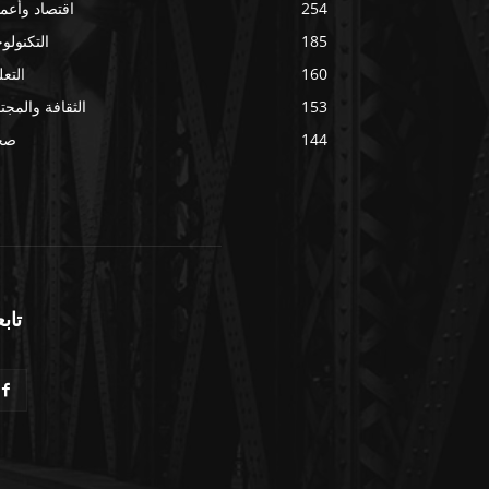
254
اقتصاد وأعم
185
التكنولوج
160
التعل
153
الثقافة والمجت
144
صح
تابع