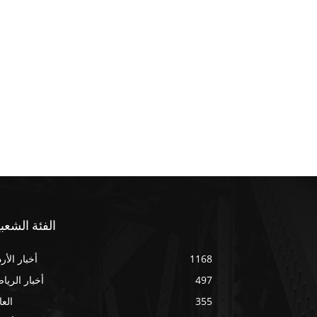
الفئة الشعبي
1168
أخبار الأر
497
أخبار الريا
355
العا