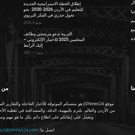
ال
إطلاق الخطة الاستراتيجية الجديدة
للتعليم في الأردن 2026-2030: نحو
يا
تحول جذري في الفكر التربوي
يم
يونيو 3, 2025
مع
التربية تدعو مرشحي وظائف
ة
المعلمين 2025 للاختبار الإلكتروني –
إليك الرابط
يونيو 11, 2025
نا
من 
موقع JONews24 هو منصتكم الموثوقة للأخبار العاجلة والتقارير ال
من الأردن والعالم. نلتزم بالمهنية، الدقة، والمصداقية في تغطية الأ
ونعمل على إبقائكم على اطلاع دائم بكل ما هو مهم ومو
اتصل بنا:
tact@jonews24.com