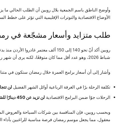
وأوضح الناطق باسم الجمعية بلال روبين أن الطلب الحالي ما يزا
الأوضاع الاقتصادية والتوترات الإقليمية التي تؤثر على خطط الس
طلب متزايد وأسعار مشجّعة في رم
شباط 2026، وهو عدد أقل مما كان متوقعًا، لكنه يرى أن شهر رمضان سيشهد نشاطًا ملحوظًا في الحجوزات.
وأشار إلى أن أسعار برامج العمرة خلال رمضان ستكون في متناول
تكلفة الرحلة برًا في الغرفة الرباعية أوائل الشهر الفضيل
لن تتجاوز 225 د
الرحلات جوًا ضمن البرامج الاقتصادية
لن تزيد عن 450 دينارًا للشخص الواحد
وبحسب روبين، فإن المنافسة بين شركات السياحة والعروض الم
معقول، مما يجعل موسم رمضان فرصة مناسبة للراغبين بأداء الع