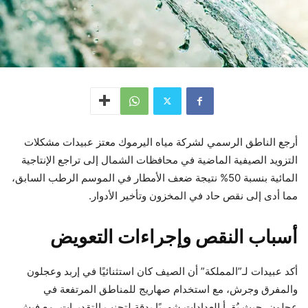
أرجع الناطق الرسمي لشركة مياه اليرموك معتز عبيدات مشكلات
التزويد الصيفية الماضية في محافظات الشمال إلى تراجع الإنتاجية
المائية بنسبة 50% نتيجة ضعف الأمطار في الموسم الرطب السابق،
مما أدى إلى نقص حاد في المخزون وتأخير الأدوار.​
أسباب النقص وإجراءات التعويض
أكد عبيدات لـ”المملكة” أن الصيف كان استثنائيًا في إربد وعجلون
والمفرق وجرش، مع استخدام صهاريج للمناطق المرتفعة في
عجلون، حيث يُقرأ العدادات شهريًا بدقة لتجنب التقديرات، مع فيش