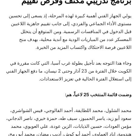
برنامج تدريبي مكثف وفرص تقييم
يولي الجهاز الفني أهمية كبيرة لهذه المرحلة، إذ يسعى إلى تحسين
مستوى الأداء الجماعي والفردي، إلى جانب تقييم جاهزية اللاعبين
قبل الدخول في المنافسات الرسمية. ومن المتوقع أن يتخلل
المعسكر عدد من المباريات الودية مع أندية محلية، بهدف منح
اللاعبين فرصة الاحتكاك واكتساب المزيد من الخبرة.
وجاء هذا التوجه بعد تأجيل بطولة غرب آسيا، التي كانت مقررة في
الكويت خلال الفترة من 23 آذار وحتى 2 نيسان، ما دفع الجهاز الفني
إلى استغلال الفترة الحالية في تعزيز الاستعدادات.
وضمت قائمة المنتخب 25 لاعباً، هم:
محمد الشلول، محمد اللطايفة، أحمد الفالوجي، قيس الشواشري،
سعود أبو زيد، ياسر الحمبوز، سيف طه، حمزة خيري، ناصر الدجاني،
مؤمن العودات، حسين الذيابات، الزين عودة، علي العويوي، محمد
هندومة، إياد العماوي، أحمد أبو كوش، أديب رمضان، محمد أبو رمح،