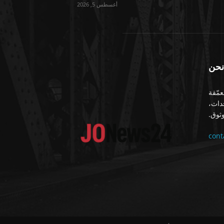
أغسطس 5, 2026
نحن
معمّقة
حداث،
ثوق.
con