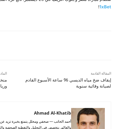
!
1xBet
شارك
المقالة القادمة
الماد
إيقاف ضخ مياه الديسي 96 ساعة الأسبوع القادم
منخف
لصيانة وقائية سنوية
ورياح
Ahmad Al-Khatib
والعالم. يتخصص في التحليل والتغطية الصحفية والتح