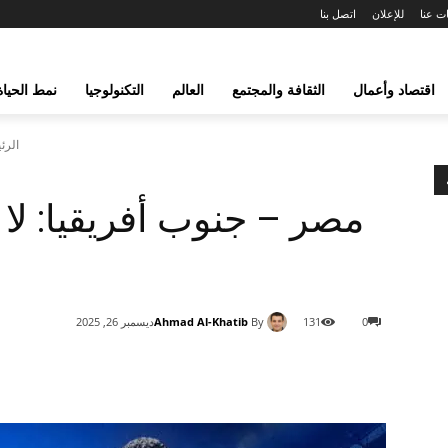
ت عنا
للإعلان
اتصل بنا
اقتصاد وأعمال
الثقافة والمجتمع
العالم
التكنولوجيا
نمط الحياة
الرئ
مصر – جنوب أفريقيا: لا 
Ahmad Al-Khatib
By
0
131
ديسمبر 26, 2025
شارك