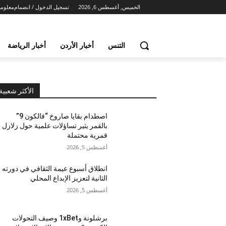
الخميس, أغسطس 6, 2026
تسجيل الدخول / انضمام
معلوما
التنس
أخبار الأردن
أخبار الرياضة
الأكثر شعبية
اصطدام بقايا صاروخ “فالكون 9”
بالقمر يثير تساؤلات علمية حول زلازل
قمرية محتملة
أغسطس 5, 2026
انطلاق أسبوع عيمة الثقافي في دورته
الثانية لتعزيز الإبداع المحلي
أغسطس 5, 2026
برشلونة و1xBet وصيف التحولات