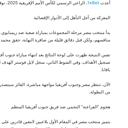
أعدت
1xBet
، الراعي الرسمي لكأس الأمم الإفريقية 2025، توقعات للمباراة القادمة.
المعركة من أجل التأهل إلى الأدوار الإقصائية
بدأ منتخب مصر مرحلة المجموعات بمباراة صعبة ضد زيمبابوي. 
منافسهم، ولكن قبل دقائق قليلة من صافرة النهاية، حقق محمد صلاح 
نفس النتيجة ظهرت على لوحة النتائج بعد انتهاء مباراة جنوب أفري
تسجيل الأهداف، وفي الشوط الثاني، سجل لايل فوستر الهدف ا
بافانا.
الآن، تنتظر مصر وجنوب أفريقيا مواجهة مباشرة. الفائز سيتصدر ا
من البطولة.
هجوم ”الفراعنة“ النجمي ضد فريق جنوب أفريقيا المنظم
يتميز منتخب مصر في المقام الأول بلاعبين لامعين قادرين على 