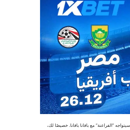
تواجه ”الفراعنة“ مع بافانا بافانا. خصيصًا لك،