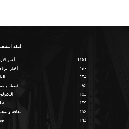
الفئة الشعبي
1161
أخبار الأر
497
أخبار الريا
354
العا
252
اقتصاد وأعم
183
التكنولوج
159
التعل
152
الثقافة والمجت
143
صح