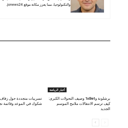
والتكنولوجيا، مما يعزز مكانة موقع jonews24.
أخبار الرياضة
برشلونة و1xBet وصيف التحولات الكبرى:
تسريبات متجددة حول زفاف 
كيف ترسم الانتقالات ملامح الموسم
شكوك في الموعد وقائمة نجو
الجديد