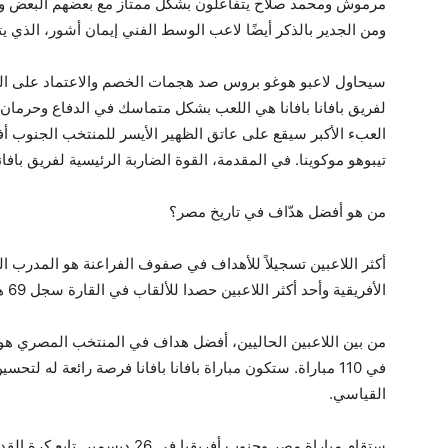
مرموش ومحمد صلاح يتفاعلون بشكل ممتاز مع بعضهم البعض وق
ومن الجدير بالذكر أيضًا لاعب الوسط الفني إيمان أشور، الذي يت
سيحاول لاعبو هوغو بروس صد هجمات الخصم والاعتماد على الهج
لفريق بافانا بافانا هي اللعب بشكل متماسك في الدفاع وحرما
العبء الأكبر سيقع على عاتق الظهير الأيسر للمنتخب الجنوب 
تيبوهو موكوينا. في المقدمة، القوة الضاربة الرئيسية لفريق بافان
من هو أفضل هدّاف في تاريخ مصر؟
أكثر اللاعبين تسجيلاً للأهداف في صفوف الفراعنة هو المدرب
الأفريقية وأحد أكثر اللاعبين حصدا للألقاب في القارة سجل 69 هدفاً في 176 مباراة.
في 110 مباراة. ستكون مباراة بافانا بافانا فرصة رائعة له 
القياسي.
ستقام مباراة مصر وجنوب أفريقيا في 26 ديسمبر. تابع كرة القدم المثيرة في كأس الأمم الأفريقية 2025 مع