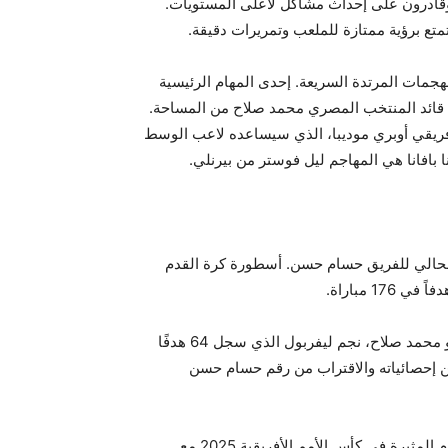
ادرون على إحداث مشاكل لأعلى المستويات.
متع برؤية ممتازة للملعب وتمريرات دقيقة.
مات المرتدة السريعة. إحدى المهام الرئيسية
ن قائد المنتخب المصري محمد صلاح من المساحة.
أفريقي أوبري موديبا، الذي سيساعده لاعب الوسط
ا بافانا هي المهاجم ليل فوستر من بيرنلي.
 الحالي للفريق حسام حسن. أسطورة كرة القدم
من بين اللاعبين الحاليين، أفضل هداف في المنتخب المصري هو محمد صلاح، نجم ليفربول الذي سجل 64 هدفًا
لتحسين إحصائياته والاقتراب من رقم حسام حسن