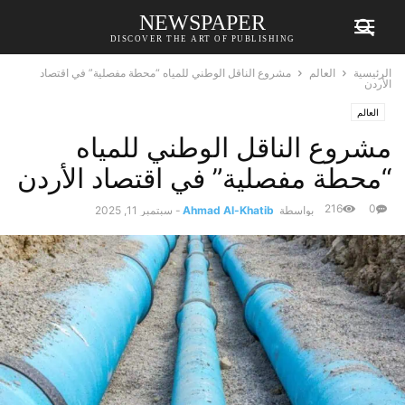
NEWSPAPER
DISCOVER THE ART OF PUBLISHING
الرئيسية
العالم
مشروع الناقل الوطني للمياه “محطة مفصلية” في اقتصاد
الأردن
العالم
مشروع الناقل الوطني للمياه
“محطة مفصلية” في اقتصاد الأردن
216
0
بواسطة
Ahmad Al-Khatib
-
سبتمبر 11, 2025