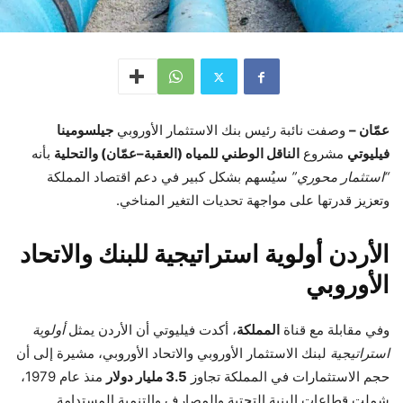
عمّان –
وصفت نائبة رئيس بنك الاستثمار الأوروبي
جيلسومينا
فيليوتي
مشروع
الناقل الوطني للمياه (العقبة–عمّان) والتحلية
بأنه
“استثمار محوري”
سيُسهم بشكل كبير في دعم اقتصاد المملكة
وتعزيز قدرتها على مواجهة تحديات التغير المناخي.
الأردن أولوية استراتيجية للبنك والاتحاد
الأوروبي
وفي مقابلة مع قناة
المملكة
، أكدت فيليوتي أن الأردن يمثل
أولوية
استراتيجية
لبنك الاستثمار الأوروبي والاتحاد الأوروبي، مشيرة إلى أن
حجم الاستثمارات في المملكة تجاوز
3.5 مليار دولار
منذ عام 1979،
شملت قطاعات البنية التحتية والمصارف والتنمية المستدامة.