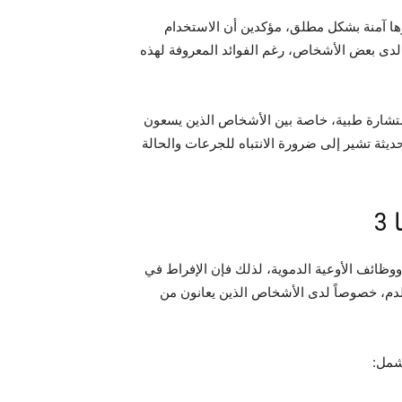
راء تغذية من التعامل مع مكملات أوميغا 3 باعتبارها آمنة بشكل مطلق، مؤكدين أن الاستخدام
لدى بعض الأشخاص، رغم الفوائد المعروفة لهذه
خلال السنوات الأخيرة على تناول أوميغا 3 دون استشارة طبية، خاصة بين الأشخاص الذين يسعون
ديثة تشير إلى ضرورة الانتباه للجرعات والحالة
3
 سيولة الدم ووظائف الأوعية الدموية، لذلك فإن الإفراط في
لدم، خصوصاً لدى الأشخاص الذين يعانون من
شمل: