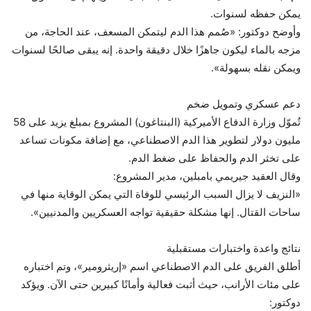
يمكن حفظه لسنوات.
وأوضح دوكتور: «صُمم هذا الدم ليتمكن المسعف، عند الحاجة، من
مزجه بالماء ليكون جاهزًا خلال دقيقة واحدة. إنه يبقى صالحًا لسنوات
ويمكن نقله بسهولة».
دعم عسكري وتمويل ضخم
تُموّل وزارة الدفاع الأميركية (البنتاغون) المشروع بمبلغ يزيد على 58
مليون دولار لتطوير هذا الدم الاصطناعي، مع إضافة مكونات تساعد
على تخثر الدم والحفاظ على ضغط الدم.
وقال العقيد جيريمي بامبلين، مدير المشروع:
«النزيف لا يزال السبب الرئيسي للوفاة التي يمكن الوقاية منها في
ساحات القتال. إنها مشكلة حقيقية تواجه العسكريين والمدنيين».
نتائج واعدة واختبارات مستقبلية
أطلق الفريق على الدم الاصطناعي اسم «إريثرومير»، وتم اختباره
على مئات الأرانب، حيث أثبت فعالية وأمانًا كبيرين حتى الآن. ويؤكد
دوكتور: