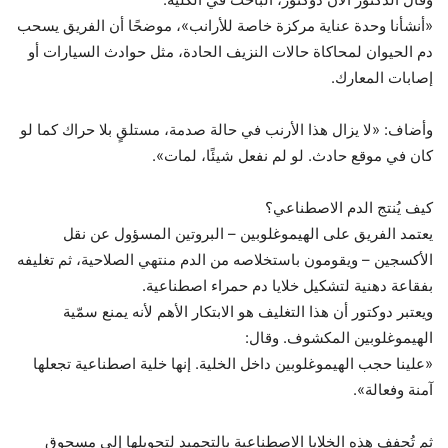
«أنشأنا وحدة عناية مركزة خاصة للأرانب»، موضحًا أن الفريق يسحب
دم الحيوان لمحاكاة حالات النزيف الحادة، مثل حوادث السيارات أو
إصابات المعارك.
وأضاف: «لا يزال هذا الأرنب في حالة صدمة، مستلقٍ بلا حراك كما لو
كان في موقع حادث. لو لم نفعل شيئًا، لمات».
كيف يُنتج الدم الاصطناعي؟
يعتمد الفريق على الهيموغلوبين – البروتين المسؤول عن نقل
الأكسجين – ويقومون باستخلاصه من الدم منتهي الصلاحية، ثم تغليفه
بفقاعة دهنية لتشكيل خلايا دم حمراء اصطناعية.
ويعتبر دوكتور أن هذا التغليف هو الابتكار الأهم لأنه يمنع سمّية
الهيموغلوبين المكشوف. وقال:
«علينا حجب الهيموغلوبين داخل الخلية. إنها خلية اصطناعية تجعلها
آمنة وفعالة».
ثم تُجفف هذه الخلايا الاصطناعية بالتجميد لتحويلها إلى مسحوق