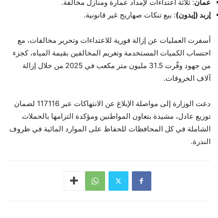
عمان
: ثلاثة اعتداءات لإمداد عمارة ومنازل مخالفة.
إربد (إيدون)
: بيع تنكات صهاريج غير قانونية.
أسفرت العمليات عن إزالة فورية للاعتداءات وتحرير مخالفات، مع
احتساب الكميات المستخدمة وتغريم المخالفين بقيمة المياه، كجزء
من جهود وفّرت 31.5 مليون متر مكعب في 2025 من خلال إزالة
آلاف الخروقات.
دعت الوزارة إلى مواصلة الإبلاغ عن الانتهاكات عبر 117116 لضمان
توزيع عادل، مشيدة بتعاون المواطنين ومؤكدة التزامها بالحملات
الشاملة في كل المحافظات للحفاظ على الموارد المائية في ظروف
الندرة.