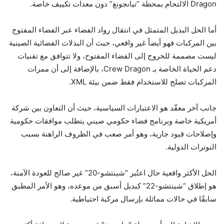
Dragon الالتحام بمحطة “تيانجونغ” دون معدات تكييف خاصة.
أما الحل البديل المتمثل في انتقال رواد الفضاء عبر الفضاء المفتوح
بين المركبات فهو أيضاً غير واقعي، حيث أن البذلات الفضائية الصينية
ليست مصممة للخروج إلى الفضاء المفتوح، ولا تتوافق مع تقنيات
دعم الحياة الخاصة بـ Crew Dragon، بالإضافة إلى أن ممرات
المركبات تصلح للاستخدام فقط ضمن بيئة XML.
جانب آخر معقّد هو الاعتبارات السياسية، حيث أن التعاون بين شركة
أمريكية خاصة وبرنامج فضاء حكومي صيني يتطلب موافقات حكومية
وإصلاحات قيود جارية، وهو أمر صعب في الظروف الراهنة بسبب
التوترات الدولية.
الحل الأكثر واقعية حال اعتُبر “شينتشو-20” غير صالح للعودة الآمنة،
هو إطلاق “شينتشو-22” كبديل أسبق من موعده، وهو الأمر المطبق
سابقًا في حالات مماثلة بإرسال مركبة احتياطية.