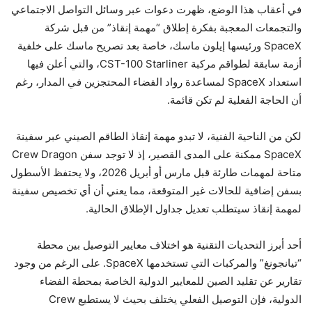
في أعقاب هذا الوضع، ظهرت دعوات عبر وسائل التواصل الاجتماعي
والتجمعات المعجبة بفكرة إطلاق “مهمة إنقاذ” من قبل شركة
SpaceX ورئيسها إيلون ماسك، خاصة بعد تصريح ماسك على خلفية
أزمة سابقة لطواقم مركبة CST-100 Starliner، والتي أعلن فيها
استعداد SpaceX لمساعدة رواد الفضاء المحتجزين في المدار، رغم
أن الحاجة الفعلية لم تكن قائمة.
لكن من الناحية الفنية، لا تبدو مهمة إنقاذ الطاقم الصيني عبر سفينة
SpaceX ممكنة على المدى القصير، إذ لا توجد سفن Crew Dragon
متاحة لمهمات طارئة قبل مارس أو أبريل 2026، ولا يحتفظ الأسطول
بسفن إضافية للحالات غير المتوقعة، مما يعني أن أي تخصيص سفينة
لمهمة إنقاذ سيتطلب تعديل جداول الإطلاق الحالية.
أحد أبرز التحديات التقنية هو اختلاف معايير التوصيل بين محطة
“تيانجونغ” والمركبات التي تستخدمها SpaceX. على الرغم من وجود
تقارير عن تقليد الصين للمعايير الدولية الخاصة بمحطة الفضاء
الدولية، فإن التوصيل الفعلي يختلف بحيث لا يستطيع Crew