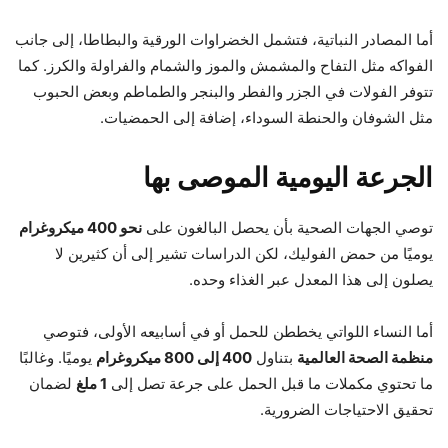
أما المصادر النباتية، فتشمل الخضراوات الورقية والبطاطا، إلى جانب
الفواكه مثل التفاح والمشمش والموز والشمام والفراولة والكرز. كما
تتوفر الفولات في الجزر والفطر والبنجر والطماطم وبعض الحبوب
مثل الشوفان والحنطة السوداء، إضافة إلى الحمضيات.
الجرعة اليومية الموصى بها
توصي الجهات الصحية بأن يحصل البالغون على
نحو 400 ميكروغرام
يوميًا من حمض الفوليك، لكن الدراسات تشير إلى أن كثيرين لا
يصلون إلى هذا المعدل عبر الغذاء وحده.
أما النساء اللواتي يخططن للحمل أو في أسابيعه الأولى، فتوصي
منظمة الصحة العالمية
بتناول
400 إلى 800 ميكروغرام
يوميًا. وغالبًا
ما تحتوي مكملات ما قبل الحمل على جرعة تصل إلى
1 ملغ
لضمان
تحقيق الاحتياجات الضرورية.