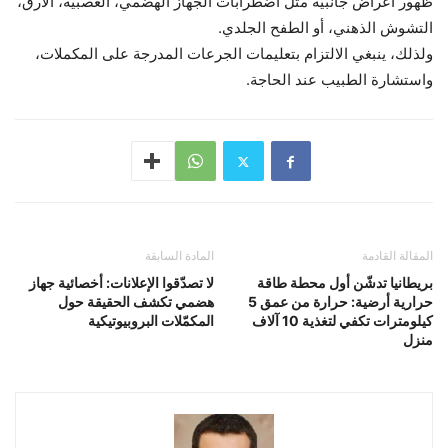
ظهور أعراض جانبية مثل اضطرابات الجهاز الهضمي، العصبية، الأرق،
التشوش الذهني، أو الطفح الجلدي.
ولذلك، ينبغي الالتزام بتعليمات الجرعات المدرجة على المكملات،
واستشارة الطبيب عند الحاجة.
المقالة القادمة
المادة السابقة
بريطانيا تدشّن أول محطة طاقة
لا تصدّقوا الإعلانات: أخصائية جهاز
حرارية أرضية: حرارة من عمق 5
هضمي تكشف الحقيقة حول
كيلومترات تكفي لتغذية 10 آلاف
المكمّلات البروبيوتيكية
منزل