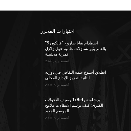
اختيارات المحرر
اصطدام بقايا صاروخ “فالكون 9”
بالقمر يثير تساؤلات علمية حول زلازل
قمرية محتملة
أغسطس 5, 2026
انطلاق أسبوع عيمة الثقافي في دورته
الثانية لتعزيز الإبداع المحلي
أغسطس 5, 2026
برشلونة و1xBet وصيف التحولات
الكبرى: كيف ترسم الانتقالات ملامح
الموسم الجديد
أغسطس 5, 2026