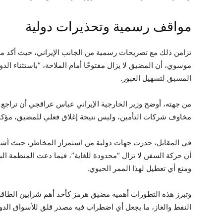
مواقف رسمية وتحذيرات دولية
تزامن ذلك مع تصريحات رسمية من الجانب الإيراني، حيث أكد مم
موسوي، أن المضيق لا يزال مفتوحًا أمام الملاحة، “باستثناء الدو
المسبق لتسهيل العبور.
من جهته، أوضح وزير الخارجية الإيراني عباس عراقجي أن تراجع
مخاوف شركات التأمين، وليس نتيجة إغلاق فعلي للمضيق، مؤكدً
في المقابل، حذرت جهات دولية من استمرار المخاطر، حيث أشارت
أن حركة السفن لا تزال “محدودة للغاية”، فيما دعت المنظمة الب
ومنع أي تعطيل لهذا الممر الحيوي.
وتبرز هذه التطورات أهمية مضيق هرمز كأحد أهم شرايين الطاقة
النفط والغاز، ما يجعل أي اضطراب فيه مصدر قلق للأسواق الدول