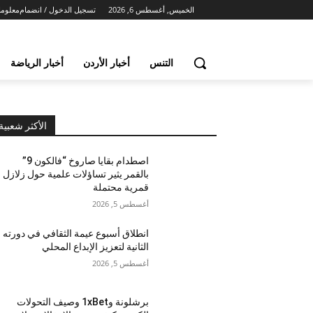
الخميس, أغسطس 6, 2026
تسجيل الدخول / انضمام
معلوما
التنس
أخبار الأردن
أخبار الرياضة
الأكثر شعبية
اصطدام بقايا صاروخ “فالكون 9”
بالقمر يثير تساؤلات علمية حول زلازل
قمرية محتملة
أغسطس 5, 2026
انطلاق أسبوع عيمة الثقافي في دورته
الثانية لتعزيز الإبداع المحلي
أغسطس 5, 2026
برشلونة و1xBet وصيف التحولات