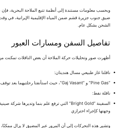
وبحسب معلومات مستندة إلى أنظمة تتبع الملاحة البحرية، فإن ع
ضيق جنوب جزيرة قشم ضمن المياه الإقليمية الإيرانية، في وق
الشحن بشكل عام.
تفاصيل السفن ومسارات العبور
أظهرت صور وتحليلات حركة الملاحة أن بعض الناقلات تمكنت من 
ناقلتا غاز طبيعي مسال هنديتان:
“Pine Gas” و “Gaj Vasant”، حيث استأنفتا رحلتيهما بعد توقف مؤقت سابق
ناقلة نفط:
السفينة “Bright Gold” التي ترفع علم بنما وتدير
وجهتها كإجراء احترازي
وتشير هذه التحركات إلى أن المرور عبر المضيق لا يزال ممكنًا،