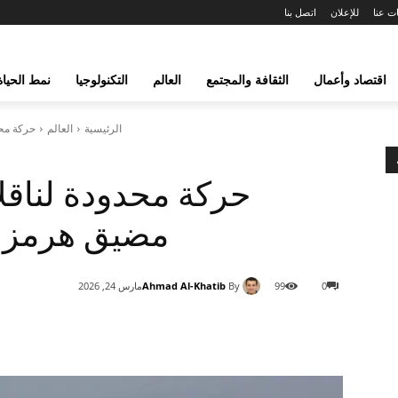
ت عنا
للإعلان
اتصل بنا
اقتصاد وأعمال
الثقافة والمجتمع
العالم
التكنولوجيا
نمط الحياة
الرئيسية
العالم
حركة محد
حركة محدودة لناقلا
مضيق هرمز 
Ahmad Al-Khatib
By
0
99
مارس 24, 2026
شارك