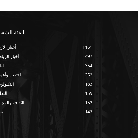
الفئة الشعبي
1161
أخبار الأر
497
أخبار الريا
354
العا
252
اقتصاد وأعم
183
التكنولوج
159
التعل
152
الثقافة والمجت
143
صح