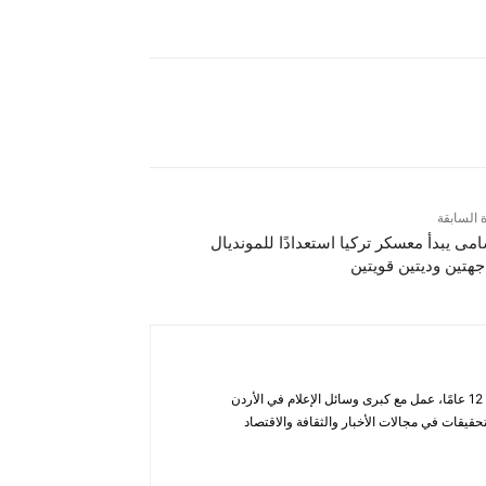
ة السابقة
امى يبدأ معسكر تركيا استعدادًا للمونديال
جهتين وديتين قويتين
أحمد الحاتب — صحفي ومحلل يتمتع بخبرة تزيد عن 12 عامًا، عمل مع كبرى وسائل الإعلام في الأردن
قيقات في مجالات الأخبار والثقافة والاقتصاد