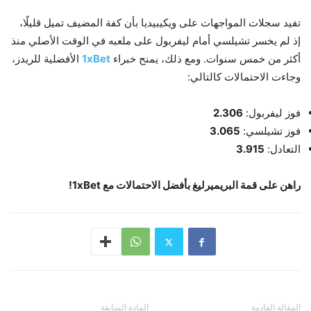
تفيد سجلات المواجهات على ويكيبيديا بأن كفة المضيف تميل قليلًا،
إذ لم يخسر تشيلسي أمام ليفربول على ملعبه في الوقت الأصلي منذ
أكثر من خمس سنوات. ومع ذلك، يمنح خبراء
1xBet
الأفضلية للريدز،
وجاءت الاحتمالات كالتالي:
فوز ليفربول:
2.306
فوز تشيلسي:
3.065
التعادل:
3.915
راهن على قمة البريميرليغ بأفضل الاحتمالات مع 1xBet!
المقالة القادمة
المادة السابقة