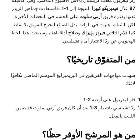
زار ليفربول ملعب كريستال بالاس الأسبوع الماضي. وفي الدقيقة
87
عدّل
فيديريكو كييزا
النتيجة إلى
1-1
، فاستعادت جماهير الريدز
ثقتها بقدرة فريق
أرني سلوت
على الحسم في اللحظات الأخيرة،
لكن الشباك اهتزت في الوقت بدل الضائع ليخرج الفريق بلا نقاط.
كما قدّم الثلاثي
فيرتز
و
إيزاك
و
صلاح
أداءً باهتًا، وسيبحث هذا الخط
الهجومي عن ردّ الاعتبار أمام تشيلسي.
من المتفوّق تاريخيًا؟
شهدت مواجهات الفريقين في البريميرليغ الموسم الماضي تكافؤًا
لافتًا:
فاز ليفربول على أرضه
2-1
.
ردّ تشيلسي بانتصار
3-1
بعد أن كان فريق أرني سلوت قد ضمن
اللقب بالفعل.
من هو المرشح الأوفر حظًا؟