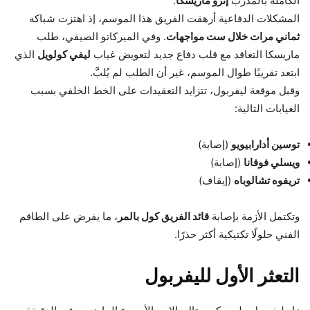
الكاملة بالمدرب
إنزو ماريسكا
.
المشكلات الدفاعية أرهقت الفريق هذا الموسم، إذ اهتزت شباكه
ثماني مرات خلال ست مواجهات
. وفي الميركاتو الصيفي، طلب
ماريسكا التعاقد مع قلب دفاع جديد لتعويض غياب
ليفي كولويل
الذي
ابتعد تقريبًا طوال الموسم، غير أن الطلب لم يُلبَّ.
وقبل موقعة ليفربول، تتزايد التعقيدات على الخط الخلفي بسبب
الغيابات التالية:
توسين أدارابيويو
(إصابة)
ويسلي فوفانا
(إصابة)
تريفوه تشالوباه
(إيقاف)
وتكتمل الأزمة بإصابة
قائد الفريق كول بالمر
، ما يفرض على الطاقم
الفني حلولًا تكتيكية أكثر حذرًا.
التعثر الأول لليفربول