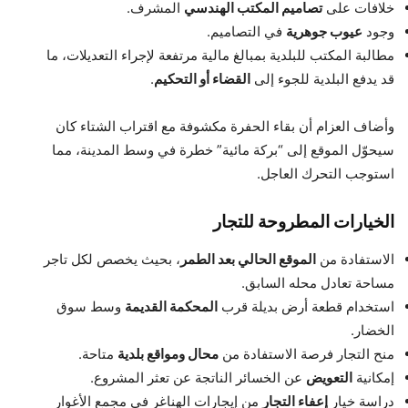
خلافات على
تصاميم المكتب الهندسي
المشرف.
وجود
عيوب جوهرية
في التصاميم.
مطالبة المكتب للبلدية بمبالغ مالية مرتفعة لإجراء التعديلات، ما
قد يدفع البلدية للجوء إلى
القضاء أو التحكيم
.
وأضاف العزام أن بقاء الحفرة مكشوفة مع اقتراب الشتاء كان
سيحوّل الموقع إلى “بركة مائية” خطرة في وسط المدينة، مما
استوجب التحرك العاجل.
الخيارات المطروحة للتجار
الاستفادة من
الموقع الحالي بعد الطمر
، بحيث يخصص لكل تاجر
مساحة تعادل محله السابق.
استخدام قطعة أرض بديلة قرب
المحكمة القديمة
وسط سوق
الخضار.
منح التجار فرصة الاستفادة من
محال ومواقع بلدية
متاحة.
إمكانية
التعويض
عن الخسائر الناتجة عن تعثر المشروع.
دراسة خيار
إعفاء التجار
من إيجارات الهناغر في مجمع الأغوار