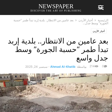
NEWSPAPER
DISCOVER THE ART OF PUBLISHING
الرئيسية
أخبار الأردن
بعد عامين من الانتظار.. بلدية إربد تبدأ طمر “حسبة
الجورة” وسط جدل...
أخبار الأردن
بعد عامين من الانتظار.. بلدية إربد
تبدأ طمر “حسبة الجورة” وسط
جدل واسع
214
0
بواسطة
Ahmad Al-Khatib
-
سبتمبر 24, 2025