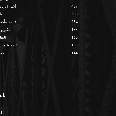
497
أخبار الريا
355
العا
254
اقتصاد وأعم
185
التكنولوج
160
التعل
153
الثقافة والمجت
144
صح
تابع