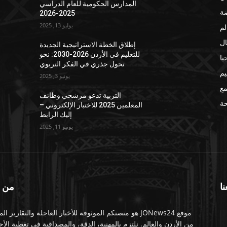
المدارس الحكومية للعام الدراسي
ضة
2025-2026
يوليو 13, 2025
لم
ال
إطلاق الخطة الاستراتيجية الجديدة
للتعليم في الأردن 2026-2030: نحو
يا
تحول جذري في الفكر التربوي
يم
يونيو 3, 2025
مع
التربية تدعو مرشحي وظائف
ة
المعلمين 2025 للاختبار الإلكتروني –
إليك الرابط
يونيو 11, 2025
نا
من 
موقع JONews24 هو منصتكم الموثوقة للأخبار العاجلة والتقارير ال
من الأردن والعالم. نلتزم بالمهنية، الدقة، والمصداقية في تغطية الأ