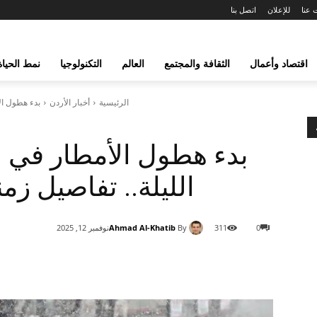
 عنا
للإعلان
اتصل بنا
اقتصاد وأعمال
الثقافة والمجتمع
العالم
التكنولوجيا
نمط الحياة
الرئيسية
أخبار الأردن
بدء هطول الأ
بدء هطول الأمطار في ا
الليلة.. تفاصيل زم
Ahmad Al-Khatib
By
0
311
نوفمبر 12, 2025
شارك