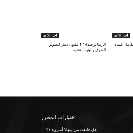
أخبار الأردن
أخبار الأردن
امل المياه
الرمثا ترصد 1.14 مليون دينار لتطوير
الطرق والبنية التحتية
اختيارات المحرر
هل هاتفك من بينها؟ أندرويد 17