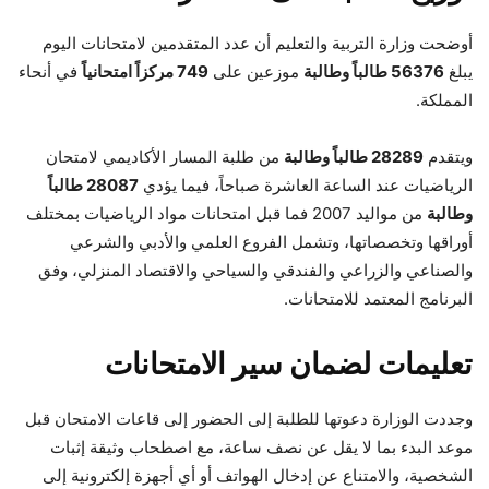
أوضحت وزارة التربية والتعليم أن عدد المتقدمين لامتحانات اليوم
يبلغ
56376 طالباً وطالبة
موزعين على
749 مركزاً امتحانياً
في أنحاء
المملكة.
ويتقدم
28289 طالباً وطالبة
من طلبة المسار الأكاديمي لامتحان
الرياضيات عند الساعة العاشرة صباحاً، فيما يؤدي
28087 طالباً
وطالبة
من مواليد 2007 فما قبل امتحانات مواد الرياضيات بمختلف
أوراقها وتخصصاتها، وتشمل الفروع العلمي والأدبي والشرعي
والصناعي والزراعي والفندقي والسياحي والاقتصاد المنزلي، وفق
البرنامج المعتمد للامتحانات.
تعليمات لضمان سير الامتحانات
وجددت الوزارة دعوتها للطلبة إلى الحضور إلى قاعات الامتحان قبل
موعد البدء بما لا يقل عن نصف ساعة، مع اصطحاب وثيقة إثبات
الشخصية، والامتناع عن إدخال الهواتف أو أي أجهزة إلكترونية إلى