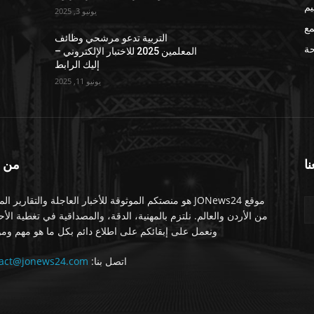
يم
يونيو 3, 2025
مع
التربية تدعو مرشحي وظائف
ة
المعلمين 2025 للاختبار الإلكتروني –
إليك الرابط
يونيو 11, 2025
نا
من 
موقع JONews24 هو منصتكم الموثوقة للأخبار العاجلة والتقارير ال
من الأردن والعالم. نلتزم بالمهنية، الدقة، والمصداقية في تغطية الأ
ونعمل على إبقائكم على اطلاع دائم بكل ما هو مهم ومو
اتصل بنا:
tact@jonews24.com