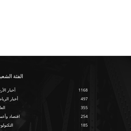
الفئة الشعبي
1168
أخبار الأر
497
أخبار الريا
355
العا
254
اقتصاد وأعم
185
التكنولوج