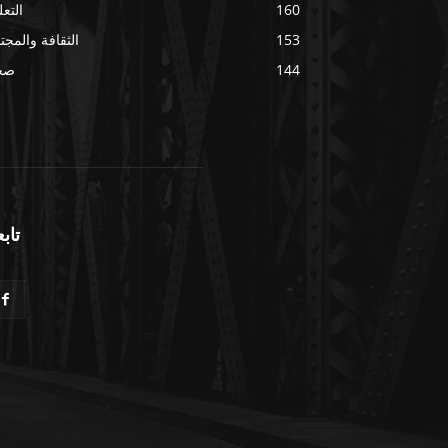
160
التعل
153
الثقافة والمجت
144
صح
تابع