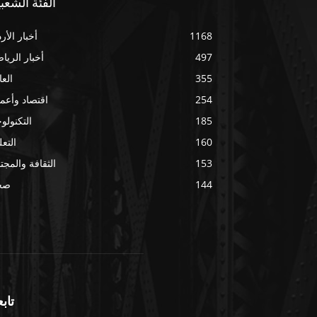
الفئة الشعبي
1168
أخبار الأر
497
أخبار الريا
355
العا
254
اقتصاد وأعم
185
التكنولوج
160
التعل
153
الثقافة والمجت
144
صح
تابع