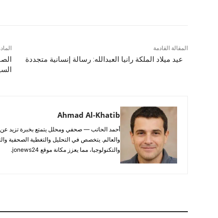
شارك
المقالة القادمة
الماد
عيد ميلاد الملكة رانيا العبدالله: رسالة إنسانية متجددة
الصف
السي
Ahmad Al-Khatib
والعالم. يتخصص في التحليل والتغطية الصحفية والتح
والتكنولوجيا، مما يعزز مكانة موقع jonews24.