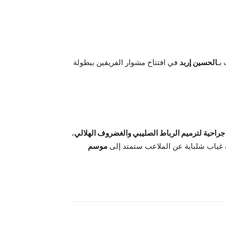
بـ
الحسين إربد
في افتتاح مشوار الفريقين ببطولة
جراحية لترميم الرباط الصليبي والغضروف الهلالي
،
 غياب شلباية عن الملاعب ستمتد إلى
موسم