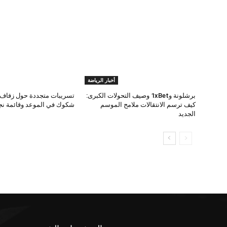
أخبار الرياضة
برشلونة و1xBet وصيف التحولات الكبرى:
تسريبات متجددة حول زفاف 
كيف ترسم الانتقالات ملامح الموسم
شكوك في الموعد وقائمة نجو
الجديد