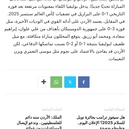
المباراة تحديًا جديدًا. يدخل بوليفيا اللقاء بمعنويات مرتفعة بعد فوزه
التاريخي 1-0 على البرازيل في تصفيات كأس العالم سبتمبر 2025.
في المقابل، يعتمد الأردن على أدائه القوي في الوديات الأخيرة، مثل
فوزه 3-0 على جمهورية الدومينيكان بأهداف من علي علوان، إبراهيم
سعادة، ومحمد أبو زريق. يتوقع المحللون مباراة متكافئة، مع ميل
طفيف لبوليفيا بنتيجة 1-0 أو 2-0 بسبب تماسكها الدفاعي، لكن
الأردن قد يفاجئ بالاعتماد على نجوم مثل موسى التعمري ويزن
النعيمات.
المقالة القادمة
المادة السابقة
هل سيفوز ترامب بجائزة نوبل
الملك: الأردن سند دائم
للسلام 2025؟ الإعلان اليوم..
للفلسطينيين.. وندعو لإيصال
حظوظه ضعيفة
المساعدات دون عوائق