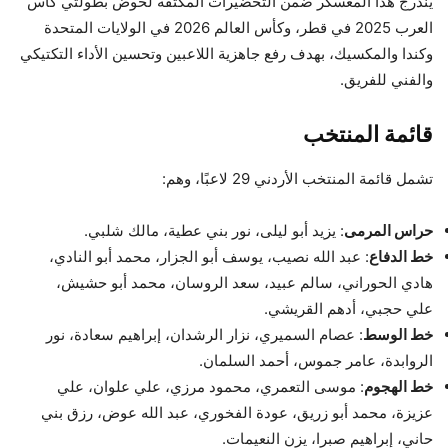
يندرج هذا المعسكر ضمن التحضيرات المكثفة لخوض بطولتي كأس
العرب 2025 في قطر، وكأس العالم 2026 في الولايات المتحدة
وكندا والمكسيك، بهدف رفع جاهزية اللاعبين وتحسين الأداء التكتيكي
والفني للفريق.
قائمة المنتخب
تشمل قائمة المنتخب الأردني 29 لاعبًا، وهم:
حراس المرمى
: يزيد أبو ليلى، نور بني عطية، مالك شلبي.
خط الدفاع
: عبد الله نصيب، يوسف أبو الجزار، محمد أبو النادي،
هادي الحوراني، سالم عبيد، سعد الروسان، محمد أبو حشيش،
علي حجبي، أدهم القريشي.
خط الوسط
: عصام السميري، نزار الرشدان، إبراهيم سعادة، نور
الروابدة، عامر جموس، أحمد السلمان.
خط الهجوم
: موسى التعمري، محمود مرزي، علي علوان، علي
عزيزة، محمد أبو زريق، عودة الفخوري، عبد الله عوض، رزق بني
حاني، إبراهيم صبرا، يزن النعيمات.