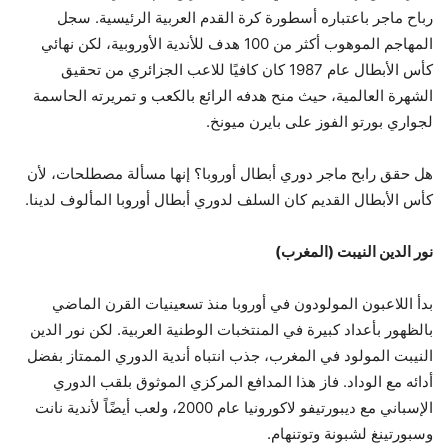
رباح ماجر باعتباره أسطورة كرة القدم العربية الرئيسية. سجل
المهاجم الموهوب أكثر من 100 هدف للأندية الأوروبية، لكن نهائي
كأس الأبطال عام 1987 كان كافيًا للاعب الجزائري من تحقيق
الشهرة العالمية، حيث منح هدفه الرائع بالكعب و تمريرته الحاسمة
لجواري بورتو الفوز على بايرن ميونخ.
هل حقق رابح ماجر دوري أبطال أوروبا؟ إنها مسألة مصطلحات، لأن
كأس الأبطال القديم كان السلف لدوري أبطال أوروبا المألوف لدينا.
نور الدين النيبت (المغرب)
بدأ اللاعبون المولودون في أوروبا منذ تسعينيات القرن الماضي
بالظهور بأعداد كبيرة في المنتخبات الوطنية العربية. لكن نور الدين
النيبت المولود في المغرب، جذب انتباه أندية الدوري الممتاز بفضل
أدائه مع الوداد. فاز هذا المدافع المركزي الموثوق بلقب الدوري
الإسباني مع ديبورتيفو لاكورونيا عام 2000، ولعب أيضًاً لأندية نانت
وسبورتينغ لشبونة وتوتنهام.