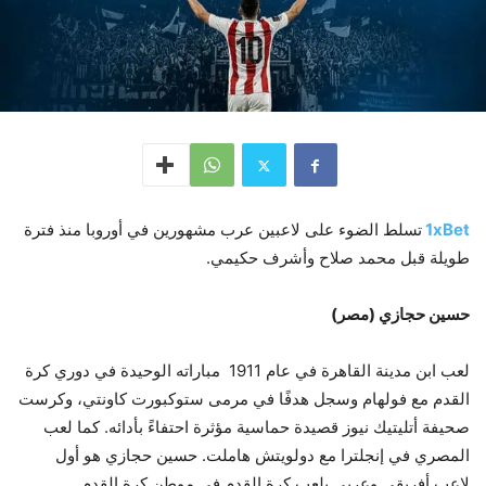
1xBet
تسلط الضوء على لاعبين عرب مشهورين في أوروبا منذ فترة
طويلة قبل محمد صلاح وأشرف حكيمي.
حسين حجازي (مصر)
لعب ابن مدينة القاهرة في عام 1911 مباراته الوحيدة في دوري كرة
القدم مع فولهام وسجل هدفًا في مرمى ستوكبورت كاونتي، وكرست
صحيفة أتليتيك نيوز قصيدة حماسية مؤثرة احتفاءً بأدائه. كما لعب
المصري في إنجلترا مع دولويتش هاملت. حسين حجازي هو أول
لاعب أفريقي وعربي يلعب كرة القدم في موطن كرة القدم.