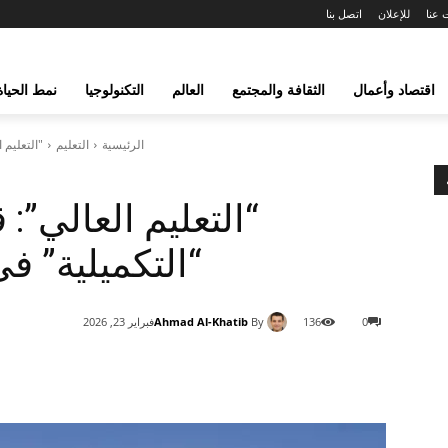
 عنا
للإعلان
اتصل بنا
اقتصاد وأعمال
الثقافة والمجتمع
العالم
التكنولوجيا
نمط الحياة
الرئيسية
التعليم
"التعليم 
“التعليم العالي”
“التكميلية” ف
Ahmad Al-Khatib
By
0
136
فبراير 23, 2026
شارك