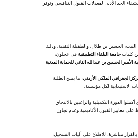
الدراسي الثاني 2025–2026، شريطة استيفاء الحد الأدنى لمعدلات القبول التنافسي وتوفر
لبيت، الحسين بن طلال، والطفيلة التقنية، وذلك
من كليات
جامعة البلقاء التطبيقية
في عجلون،
ية الأمير الحسين بن عبدالله الثاني للحماية المدنية
.
ركز الجغرافي الملكي الأردني
، ما يمنح الطلبة
ات الاستيعابية لكل مؤسسة.
ملوا الدورة التكميلية والراغبين بالالتحاق
على معايير القبول الأكاديمية وعدم تجاوز
القرار مباشرة، للاطلاع على آليات التسجيل،