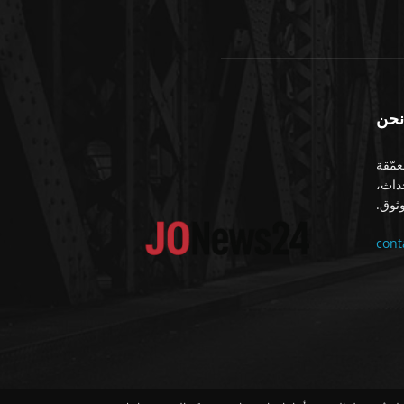
نحن
معمّقة
حداث،
ثوق.
con