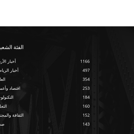
الفئة الشعبي
1166
أخبار الأر
497
أخبار الريا
354
العا
253
اقتصاد وأعم
184
التكنولوج
160
التعل
152
الثقافة والمجت
143
صح