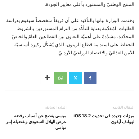
المنتج الوطنيّ والمستورد بأعلى معايير الجودة.
وختمت الوزارة بيانها بالتأكيد على أن فريقاً متخصصاً سيقوم بدراسة
الطلبات المُقدّمة بعناية للتأكّد من التزام المستوردين بالشروط
المحدّدة، مشدّدةً على أهميّة التعاون بين القطاعين العامّ والخاصّ
للحفاظ على استدامة قطاع الزيتون، الذي يُشكّل ركيزة أساسيّة
للأمن الغذائيّ والاقتصاد الزراعيّ الأردنيّ.
المقالة القادمة
المادة السابقة
ميزات جديدة في تحديث iOS 18.2
ميسي يفصح عن أسباب رفضه
لهواتف آيفون
عرض الهلال السعودي وتفضيله إنتر
ميامي