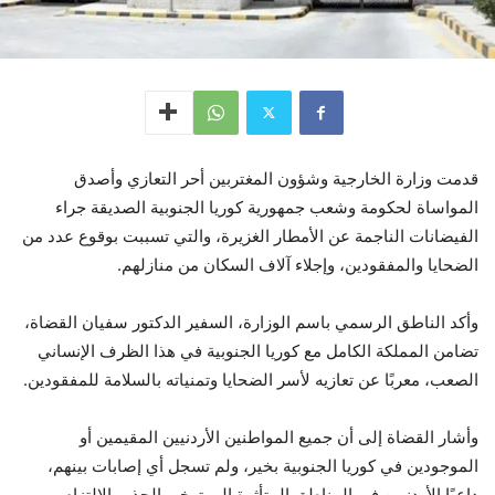
قدمت وزارة الخارجية وشؤون المغتربين أحر التعازي وأصدق
المواساة لحكومة وشعب جمهورية كوريا الجنوبية الصديقة جراء
الفيضانات الناجمة عن الأمطار الغزيرة، والتي تسببت بوقوع عدد من
الضحايا والمفقودين، وإجلاء آلاف السكان من منازلهم.
وأكد الناطق الرسمي باسم الوزارة، السفير الدكتور سفيان القضاة،
تضامن المملكة الكامل مع كوريا الجنوبية في هذا الظرف الإنساني
الصعب، معربًا عن تعازيه لأسر الضحايا وتمنياته بالسلامة للمفقودين.
وأشار القضاة إلى أن جميع المواطنين الأردنيين المقيمين أو
الموجودين في كوريا الجنوبية بخير، ولم تسجل أي إصابات بينهم،
داعيًا الأردنيين في المناطق المتأثرة إلى توخي الحذر والالتزام