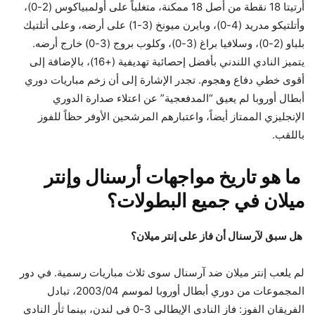
أرتيتا 18 نقطة من أصل 18 ممكنة، متغلباً على أولمبياكوس (2-0)،
وأتلتيكو مدريد (4-0)، وبايرن ميونخ (3-1) على أرضه، وعلى أتلتيك
بلباو (2-0)، وسلافيا براغ (3-0)، وكلوب بروج (3-0) خارج أرضه.
يتميز النادي اللندني بأفضل إحصائية تهديفية (+16)، بالإضافة إلى
أقوى خطي دفاع وهجوم. تجدر الإشارة إلى أن زخم مباريات دوري
أبطال أوروبا لم يعيق “المدفعجية” عن اعتلاء صدارة الدوري
الإنجليزي الممتاز أيضاً، واعتبارهم المرشحين الأوفر حظاً للفوز
باللقب.
ما هو تاريخ مواجهات أرسنال وإنتر
ميلان في جميع البطولات؟
هل سبق لآرسنال أن فاز على إنتر ميلان؟
لم يلعب إنتر ميلان ضد آرسنال سوى ثلاث مباريات رسمية. في دور
المجموعات من دوري أبطال أوروبا لموسم 2003/04، تبادل
الفريقان الفوز: فاز النادي الإيطالي 3-0 في لندن، بينما ثأر النادي