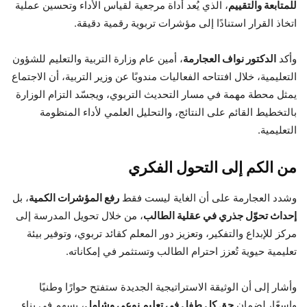
للمتابعة والتقييم
، الذي يُعد أداة مرجعية لقياس الأداء وتحسين عملية
اتخاذ القرار استنادًا إلى مؤشرات تربوية رقمية دقيقة.
وأكد
الدكتور نواف العجارمة
، أمين عام وزارة التربية والتعليم للشؤون
التعليمية، خلال افتتاحه الفعاليات مندوبًا عن وزير التربية، أن الاجتماع
يمثل محطة مهمة في مسار التحديث التربوي، ويجسّد التزام الوزارة
بالتخطيط القائم على النتائج، والتحليل العلمي لأداء المنظومة
التعليمية.
من الكم إلى التحول الفكري
وشدد العجارمة على أن الغاية ليست فقط
رفع المؤشرات الكمية
، بل
إحداث تحوّل جذري في عقلية الطالب
، من خلال تحويل المدرسة إلى
مركز للإبداع والتفكير، وتعزيز دور المعلم كقائد تربوي، وتوفير بيئة
تعليمية حيوية تُعزز احترام الطالب وتستثمر في إمكاناته.
وأشار إلى أن الوثيقة الاستراتيجية الجديدة ستفتح حوارًا وطنيًا
واسعًا، لضمان
حق كل طفل في تعليم نوعي وشامل
، يسهم في بناء