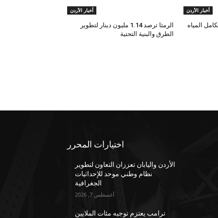
أخبار الأردن
أخبار الأردن
امل المياه
الرمثا ترصد 1.14 مليون دينار لتطوير
الطرق والبنية التحتية
اختيارات المحرر
الأردن واليابان تعززان التعاون لتطوير
نظام وطني موحد للإحداثيات
الجغرافية
أغسطس 7, 2026
ترامب يعتزم توجيه مئات الملايين