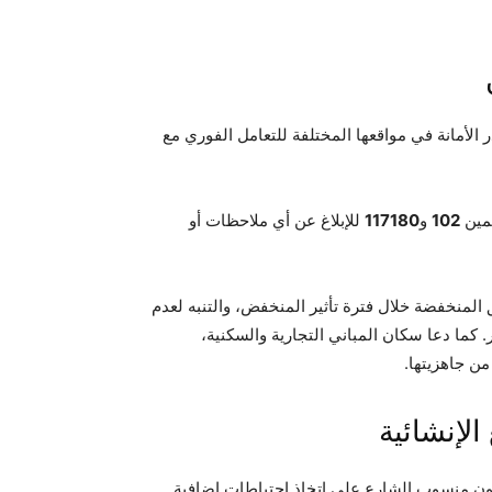
ر الأمانة في مواقعها المختلفة للتعامل الفوري مع
قمين
102
و
117180
للإبلاغ عن أي ملاحظات أو
المنخفضة خلال فترة تأثير المنخفض، والتنبه لعدم
كما دعا سكان المباني التجارية والسكنية،
ن جاهزيتها.
الإنشائية
دون منسوب الشارع على اتخاذ احتياطات إضافية