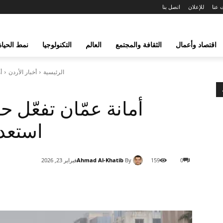
 عنا
للإعلان
اتصل بنا
اقتصاد وأعمال
الثقافة والمجتمع
العالم
التكنولوجيا
نمط الحياة
الرئيسية
أخبار الأردن
أ
أمانة عمّان تفعّل ح
استعد
Ahmad Al-Khatib
By
0
159
فبراير 23, 2026
شارك