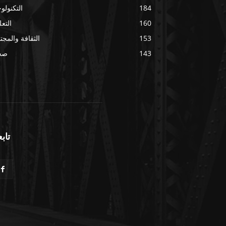
184
التكنولوج
160
التعل
153
الثقافة والمجت
143
صح
تابع