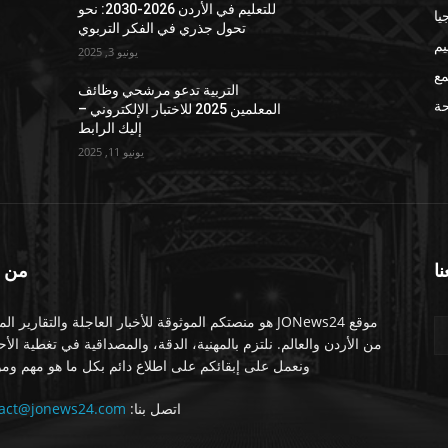
للتعليم في الأردن 2026-2030: نحو
يا
تحول جذري في الفكر التربوي
يم
يونيو 3, 2025
مع
التربية تدعو مرشحي وظائف
ة
المعلمين 2025 للاختبار الإلكتروني –
إليك الرابط
يونيو 11, 2025
نا
من 
موقع JONews24 هو منصتكم الموثوقة للأخبار العاجلة والتقارير ال
من الأردن والعالم. نلتزم بالمهنية، الدقة، والمصداقية في تغطية الأ
ونعمل على إبقائكم على اطلاع دائم بكل ما هو مهم ومو
اتصل بنا:
tact@jonews24.com