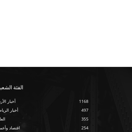
الفئة الشعبي
1168
أخبار الأر
497
أخبار الريا
355
العا
254
اقتصاد وأعم