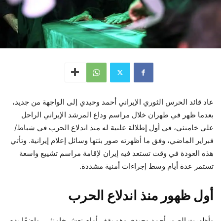
عاد قائد الحرس الثوري الإيراني أحمد وحيدي إلى الواجهة من جديد،
بعدما ظهر في طهران خلال مراسم وداع المرشد الإيراني الراحل
علي خامنئي، في أول إطلالة علنية له منذ اندلاع الحرب في شباط/
فبراير الماضي، وفق ما أظهرته صور بثتها وسائل إعلام إيرانية. وتأتي
هذه العودة في وقت تستعد فيه إيران لإقامة مراسم تشييع واسعة
تستمر عدة أيام وسط إجراءات أمنية مشددة.
أول ظهور منذ اندلاع الحرب
وأظهرت الصور أحمد وحيدي وهو يقف أمام نعش خامنئي، واضعًا يده