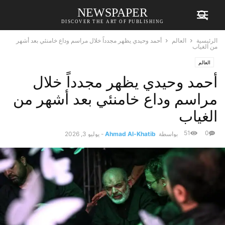
NEWSPAPER
DISCOVER THE ART OF PUBLISHING
الرئيسية
العالم
أحمد وحيدي يظهر مجدداً خلال مراسم وداع خامنئي بعد أشهر
من الغياب
العالم
أحمد وحيدي يظهر مجدداً خلال
مراسم وداع خامنئي بعد أشهر من
الغياب
51
0
بواسطة
Ahmad Al-Khatib
-
يوليو 3, 2026