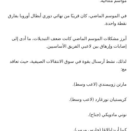
مواسم متتالية.
في الموسم الماضي، كان قريبًا من نهائي دوري أبطال أوروبا بفارق
نقطة واحدة.
أبرز مشكلات الموسم الماضي كانت ضعف التبديلات، ما أدى إلى
إصابات وإرهاق بين لاعبي الفريق الأساسيين.
لذلك، نشط آرسنال بقوة في سوق الانتقالات الصيفية، حيث تعاقد
مع:
مارتن زوبيمندي (لاعب وسط).
كريستيان نورغارد (لاعب وسط).
نوني مادويكي (جناح).
كيبا أريزابالاغا (حارس مرمى).